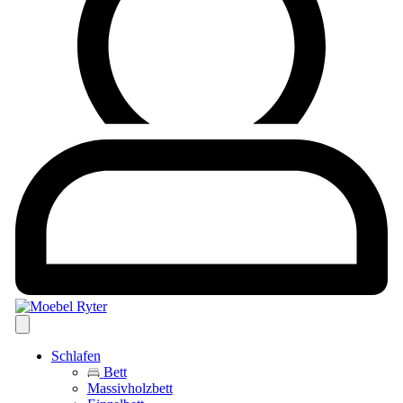
Schlafen
Bett
Massivholzbett