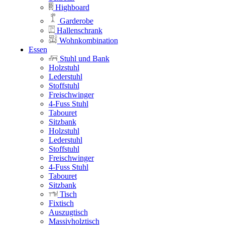
Highboard
Garderobe
Hallenschrank
Wohnkombination
Essen
Stuhl und Bank
Holzstuhl
Lederstuhl
Stoffstuhl
Freischwinger
4-Fuss Stuhl
Tabouret
Sitzbank
Holzstuhl
Lederstuhl
Stoffstuhl
Freischwinger
4-Fuss Stuhl
Tabouret
Sitzbank
Tisch
Fixtisch
Auszugtisch
Massivholztisch