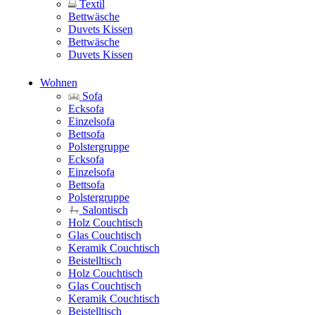
Textil
Bettwäsche
Duvets Kissen
Bettwäsche
Duvets Kissen
Wohnen
Sofa
Ecksofa
Einzelsofa
Bettsofa
Polstergruppe
Ecksofa
Einzelsofa
Bettsofa
Polstergruppe
Salontisch
Holz Couchtisch
Glas Couchtisch
Keramik Couchtisch
Beistelltisch
Holz Couchtisch
Glas Couchtisch
Keramik Couchtisch
Beistelltisch