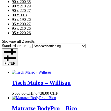
90 x 200
38
90 x 210
29
90 x 220
27
90 x 90
3
95 x 190
26
95 x 200
27
95 x 210
26
95 x 220
26
Showing all 2 results
Standardsortierung
FILTER
Tisch Maleo – Willisau
5'568.00
CHF
6'738.00
CHF
Matratze BodyPro – Bico