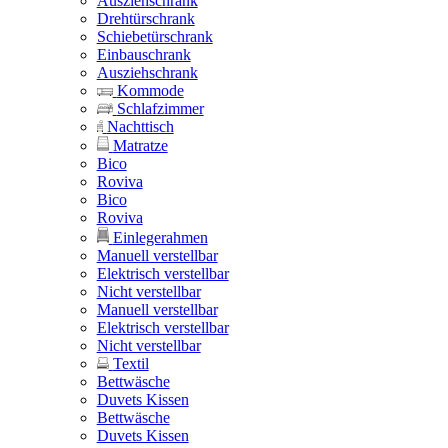
Ausziehschrank
Drehtürschrank
Schiebetürschrank
Einbauschrank
Ausziehschrank
Kommode
Schlafzimmer
Nachttisch
Matratze
Bico
Roviva
Bico
Roviva
Einlegerahmen
Manuell verstellbar
Elektrisch verstellbar
Nicht verstellbar
Manuell verstellbar
Elektrisch verstellbar
Nicht verstellbar
Textil
Bettwäsche
Duvets Kissen
Bettwäsche
Duvets Kissen