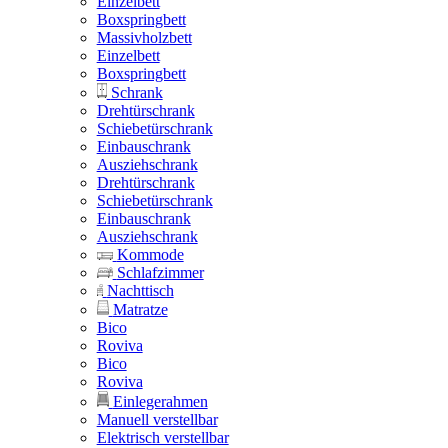
Einzelbett
Boxspringbett
Massivholzbett
Einzelbett
Boxspringbett
Schrank
Drehtürschrank
Schiebetürschrank
Einbauschrank
Ausziehschrank
Drehtürschrank
Schiebetürschrank
Einbauschrank
Ausziehschrank
Kommode
Schlafzimmer
Nachttisch
Matratze
Bico
Roviva
Bico
Roviva
Einlegerahmen
Manuell verstellbar
Elektrisch verstellbar