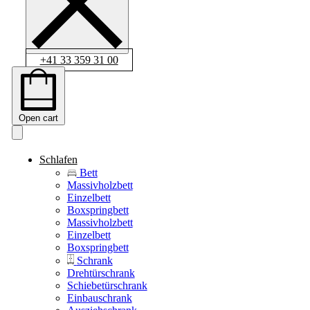
+41 33 359 31 00
Open cart
Schlafen
Bett
Massivholzbett
Einzelbett
Boxspringbett
Massivholzbett
Einzelbett
Boxspringbett
Schrank
Drehtürschrank
Schiebetürschrank
Einbauschrank