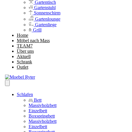
Gartentisch
Gartenstuhl
Sonnenschirm
Gartenlounge
Gartenliege
Grill
Home
Möbel nach Mass
TEAM7
Über uns
Aktuell
Schrank
Outlet
Schlafen
Bett
Massivholzbett
Einzelbett
Boxspringbett
Massivholzbett
Einzelbett
Boxspringbett