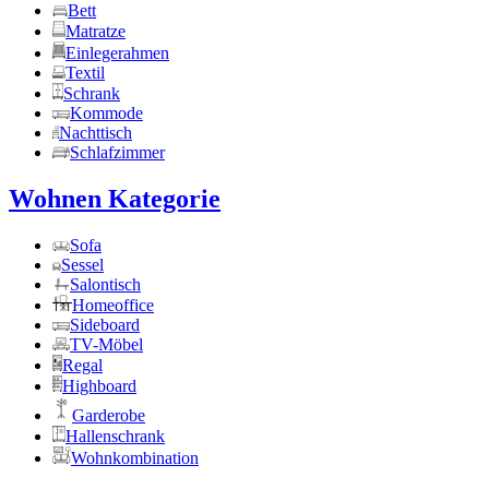
Bett
Matratze
Einlegerahmen
Textil
Schrank
Kommode
Nachttisch
Schlafzimmer
Wohnen Kategorie
Sofa
Sessel
Salontisch
Homeoffice
Sideboard
TV-Möbel
Regal
Highboard
Garderobe
Hallenschrank
Wohnkombination