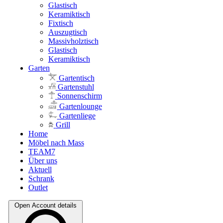
Glastisch
Keramiktisch
Fixtisch
Auszugtisch
Massivholztisch
Glastisch
Keramiktisch
Garten
Gartentisch
Gartenstuhl
Sonnenschirm
Gartenlounge
Gartenliege
Grill
Home
Möbel nach Mass
TEAM7
Über uns
Aktuell
Schrank
Outlet
Open Account details