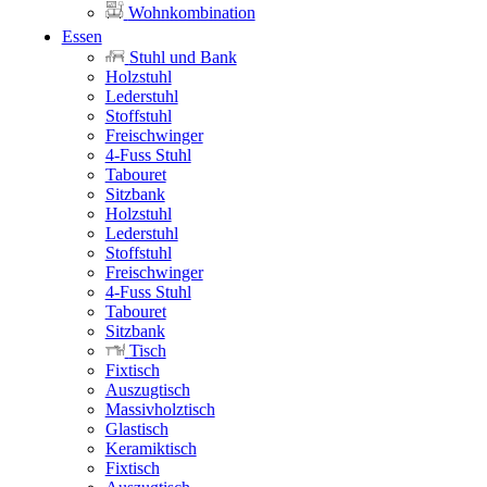
Wohnkombination
Essen
Stuhl und Bank
Holzstuhl
Lederstuhl
Stoffstuhl
Freischwinger
4-Fuss Stuhl
Tabouret
Sitzbank
Holzstuhl
Lederstuhl
Stoffstuhl
Freischwinger
4-Fuss Stuhl
Tabouret
Sitzbank
Tisch
Fixtisch
Auszugtisch
Massivholztisch
Glastisch
Keramiktisch
Fixtisch