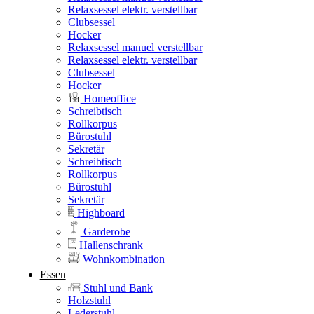
Relaxsessel elektr. verstellbar
Clubsessel
Hocker
Relaxsessel manuel verstellbar
Relaxsessel elektr. verstellbar
Clubsessel
Hocker
Homeoffice
Schreibtisch
Rollkorpus
Bürostuhl
Sekretär
Schreibtisch
Rollkorpus
Bürostuhl
Sekretär
Highboard
Garderobe
Hallenschrank
Wohnkombination
Essen
Stuhl und Bank
Holzstuhl
Lederstuhl