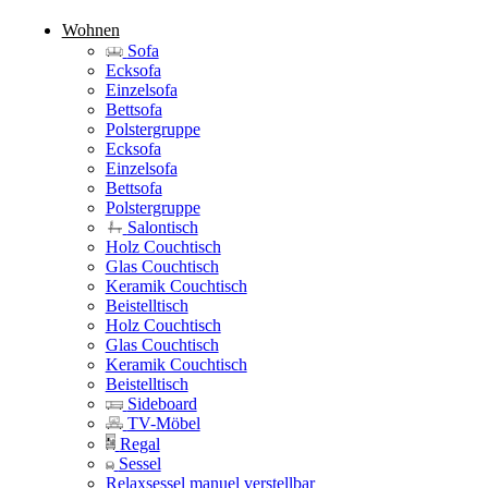
Wohnen
Sofa
Ecksofa
Einzelsofa
Bettsofa
Polstergruppe
Ecksofa
Einzelsofa
Bettsofa
Polstergruppe
Salontisch
Holz Couchtisch
Glas Couchtisch
Keramik Couchtisch
Beistelltisch
Holz Couchtisch
Glas Couchtisch
Keramik Couchtisch
Beistelltisch
Sideboard
TV-Möbel
Regal
Sessel
Relaxsessel manuel verstellbar