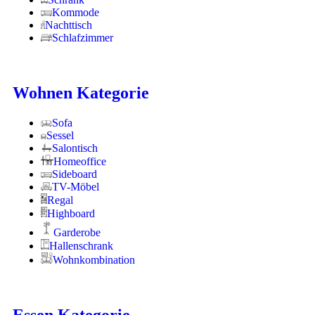
Kommode
Nachttisch
Schlafzimmer
Wohnen Kategorie
Sofa
Sessel
Salontisch
Homeoffice
Sideboard
TV-Möbel
Regal
Highboard
Garderobe
Hallenschrank
Wohnkombination
Essen Kategorie