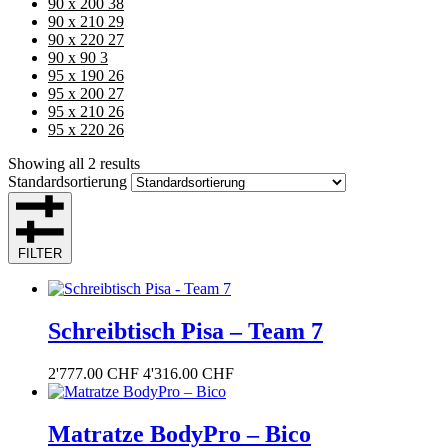
90 x 200
38
90 x 210
29
90 x 220
27
90 x 90
3
95 x 190
26
95 x 200
27
95 x 210
26
95 x 220
26
Showing all 2 results
Standardsortierung
FILTER
Schreibtisch Pisa – Team 7
2'777.00
CHF
4'316.00
CHF
Matratze BodyPro – Bico