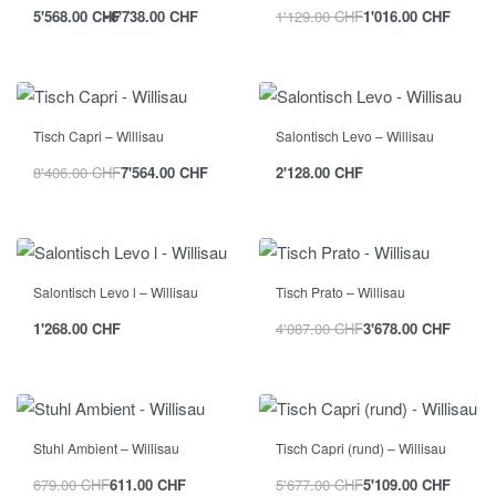
5'568.00
CHF
6'738.00
CHF
1'129.00
CHF
1'016.00
CHF
Tisch Capri – Willisau
Salontisch Levo – Willisau
8'406.00
CHF
7'564.00
CHF
2'128.00
CHF
Salontisch Levo l – Willisau
Tisch Prato – Willisau
1'268.00
CHF
4'087.00
CHF
3'678.00
CHF
Stuhl Ambient – Willisau
Tisch Capri (rund) – Willisau
679.00
CHF
611.00
CHF
5'677.00
CHF
5'109.00
CHF