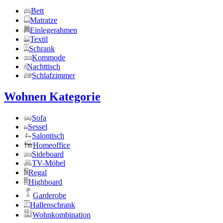
Bett
Matratze
Einlegerahmen
Textil
Schrank
Kommode
Nachttisch
Schlafzimmer
Wohnen Kategorie
Sofa
Sessel
Salontisch
Homeoffice
Sideboard
TV-Möbel
Regal
Highboard
Garderobe
Hallenschrank
Wohnkombination