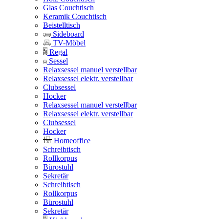
Glas Couchtisch
Keramik Couchtisch
Beistelltisch
Sideboard
TV-Möbel
Regal
Sessel
Relaxsessel manuel verstellbar
Relaxsessel elektr. verstellbar
Clubsessel
Hocker
Relaxsessel manuel verstellbar
Relaxsessel elektr. verstellbar
Clubsessel
Hocker
Homeoffice
Schreibtisch
Rollkorpus
Bürostuhl
Sekretär
Schreibtisch
Rollkorpus
Bürostuhl
Sekretär