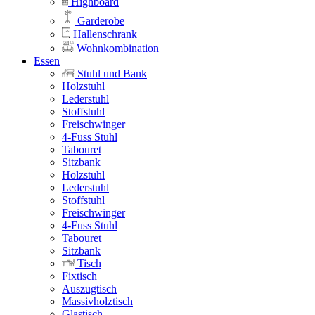
Highboard
Garderobe
Hallenschrank
Wohnkombination
Essen
Stuhl und Bank
Holzstuhl
Lederstuhl
Stoffstuhl
Freischwinger
4-Fuss Stuhl
Tabouret
Sitzbank
Holzstuhl
Lederstuhl
Stoffstuhl
Freischwinger
4-Fuss Stuhl
Tabouret
Sitzbank
Tisch
Fixtisch
Auszugtisch
Massivholztisch
Glastisch