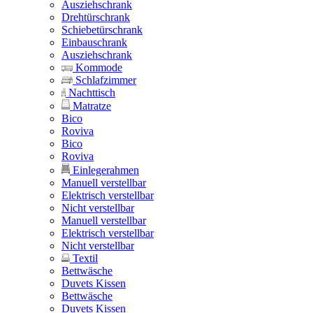
Ausziehschrank
Drehtürschrank
Schiebetürschrank
Einbauschrank
Ausziehschrank
Kommode
Schlafzimmer
Nachttisch
Matratze
Bico
Roviva
Bico
Roviva
Einlegerahmen
Manuell verstellbar
Elektrisch verstellbar
Nicht verstellbar
Manuell verstellbar
Elektrisch verstellbar
Nicht verstellbar
Textil
Bettwäsche
Duvets Kissen
Bettwäsche
Duvets Kissen