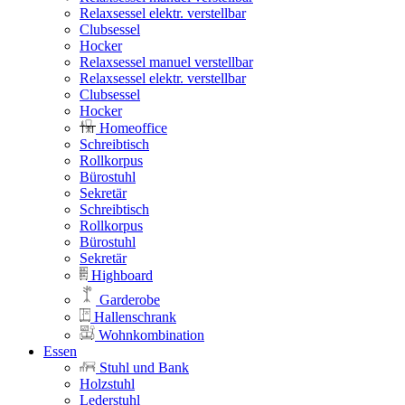
Relaxsessel elektr. verstellbar
Clubsessel
Hocker
Relaxsessel manuel verstellbar
Relaxsessel elektr. verstellbar
Clubsessel
Hocker
Homeoffice
Schreibtisch
Rollkorpus
Bürostuhl
Sekretär
Schreibtisch
Rollkorpus
Bürostuhl
Sekretär
Highboard
Garderobe
Hallenschrank
Wohnkombination
Essen
Stuhl und Bank
Holzstuhl
Lederstuhl