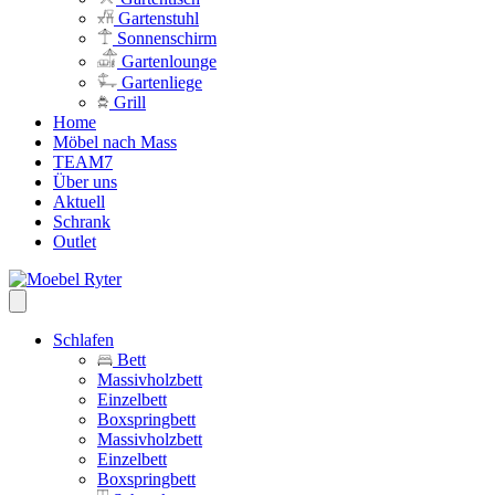
Gartenstuhl
Sonnenschirm
Gartenlounge
Gartenliege
Grill
Home
Möbel nach Mass
TEAM7
Über uns
Aktuell
Schrank
Outlet
Schlafen
Bett
Massivholzbett
Einzelbett
Boxspringbett
Massivholzbett
Einzelbett
Boxspringbett