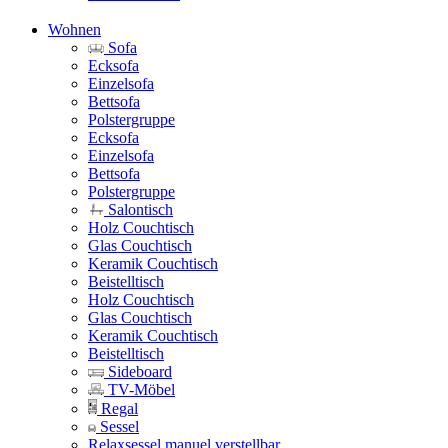
Wohnen
Sofa
Ecksofa
Einzelsofa
Bettsofa
Polstergruppe
Ecksofa
Einzelsofa
Bettsofa
Polstergruppe
Salontisch
Holz Couchtisch
Glas Couchtisch
Keramik Couchtisch
Beistelltisch
Holz Couchtisch
Glas Couchtisch
Keramik Couchtisch
Beistelltisch
Sideboard
TV-Möbel
Regal
Sessel
Relaxsessel manuel verstellbar