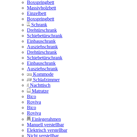
Boxspringbett
Massivholzbett
Einzelbett
Boxspringbett
Schrank
Drehtürschrank
Schiebetürschrank
Einbauschrank
Ausziehschrank
Drehtürschrank
Schiebetürschrank
Einbauschrank
Ausziehschrank
Kommode
Schlafzimmer
Nachttisch
Matratze
Bico
Roviva
Bico
Roviva
Einlegerahmen
Manuell verstellbar
Elektrisch verstellbar
Nicht verstellbar