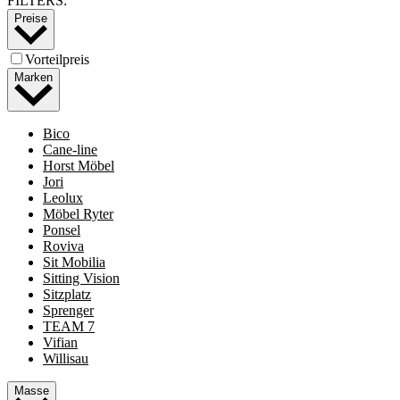
FILTERS:
Preise
Vorteilpreis
Marken
Bico
Cane-line
Horst Möbel
Jori
Leolux
Möbel Ryter
Ponsel
Roviva
Sit Mobilia
Sitting Vision
Sitzplatz
Sprenger
TEAM 7
Vifian
Willisau
Masse