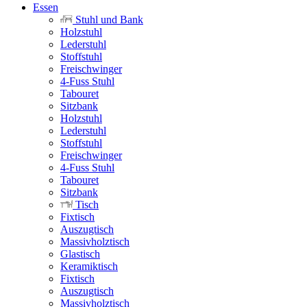
Essen
Stuhl und Bank
Holzstuhl
Lederstuhl
Stoffstuhl
Freischwinger
4-Fuss Stuhl
Tabouret
Sitzbank
Holzstuhl
Lederstuhl
Stoffstuhl
Freischwinger
4-Fuss Stuhl
Tabouret
Sitzbank
Tisch
Fixtisch
Auszugtisch
Massivholztisch
Glastisch
Keramiktisch
Fixtisch
Auszugtisch
Massivholztisch