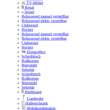
TV-Möbel
Regal
Sessel
Relaxsessel manuel verstellbar
Relaxsessel elektr. verstellbar
Clubsessel
Hocker
Relaxsessel manuel verstellbar
Relaxsessel elektr. verstellbar
Clubsessel
Hocker
Homeoffice
Schreibtisch
Rollkorpus
Bürostuhl
Sekretär
Schreibtisch
Rollkorpus
Bürostuhl
Sekretär
Highboard
Garderobe
Hallenschrank
Wohnkombination