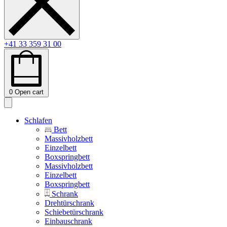
+41 33 359 31 00
0
Open cart
Schlafen
Bett
Massivholzbett
Einzelbett
Boxspringbett
Massivholzbett
Einzelbett
Boxspringbett
Schrank
Drehtürschrank
Schiebetürschrank
Einbauschrank