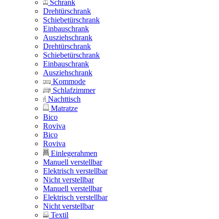
Schrank
Drehtürschrank
Schiebetürschrank
Einbauschrank
Ausziehschrank
Drehtürschrank
Schiebetürschrank
Einbauschrank
Ausziehschrank
Kommode
Schlafzimmer
Nachttisch
Matratze
Bico
Roviva
Bico
Roviva
Einlegerahmen
Manuell verstellbar
Elektrisch verstellbar
Nicht verstellbar
Manuell verstellbar
Elektrisch verstellbar
Nicht verstellbar
Textil