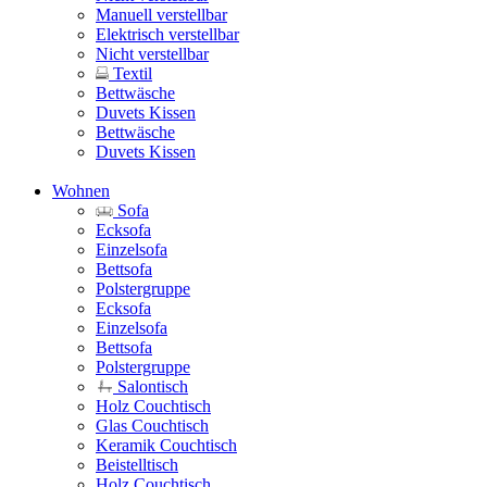
Manuell verstellbar
Elektrisch verstellbar
Nicht verstellbar
Textil
Bettwäsche
Duvets Kissen
Bettwäsche
Duvets Kissen
Wohnen
Sofa
Ecksofa
Einzelsofa
Bettsofa
Polstergruppe
Ecksofa
Einzelsofa
Bettsofa
Polstergruppe
Salontisch
Holz Couchtisch
Glas Couchtisch
Keramik Couchtisch
Beistelltisch
Holz Couchtisch