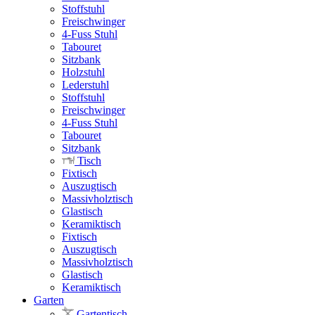
Stoffstuhl
Freischwinger
4-Fuss Stuhl
Tabouret
Sitzbank
Holzstuhl
Lederstuhl
Stoffstuhl
Freischwinger
4-Fuss Stuhl
Tabouret
Sitzbank
Tisch
Fixtisch
Auszugtisch
Massivholztisch
Glastisch
Keramiktisch
Fixtisch
Auszugtisch
Massivholztisch
Glastisch
Keramiktisch
Garten
Gartentisch