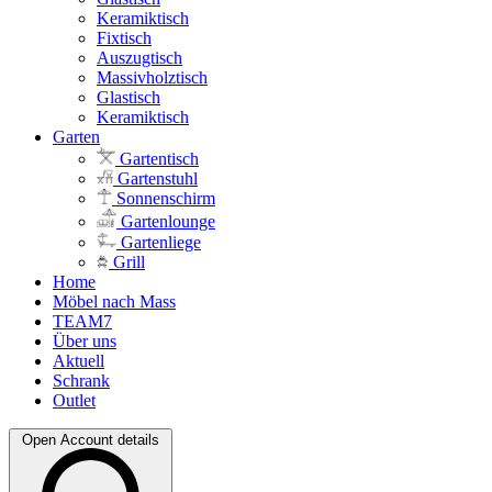
Keramiktisch
Fixtisch
Auszugtisch
Massivholztisch
Glastisch
Keramiktisch
Garten
Gartentisch
Gartenstuhl
Sonnenschirm
Gartenlounge
Gartenliege
Grill
Home
Möbel nach Mass
TEAM7
Über uns
Aktuell
Schrank
Outlet
Open Account details