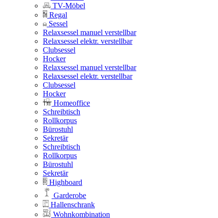
TV-Möbel
Regal
Sessel
Relaxsessel manuel verstellbar
Relaxsessel elektr. verstellbar
Clubsessel
Hocker
Relaxsessel manuel verstellbar
Relaxsessel elektr. verstellbar
Clubsessel
Hocker
Homeoffice
Schreibtisch
Rollkorpus
Bürostuhl
Sekretär
Schreibtisch
Rollkorpus
Bürostuhl
Sekretär
Highboard
Garderobe
Hallenschrank
Wohnkombination