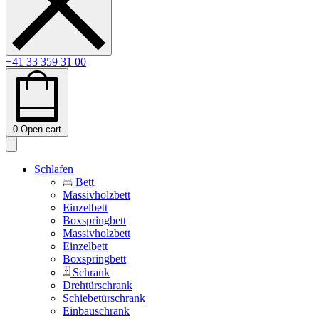
+41 33 359 31 00
0
Open cart
Schlafen
Bett
Massivholzbett
Einzelbett
Boxspringbett
Massivholzbett
Einzelbett
Boxspringbett
Schrank
Drehtürschrank
Schiebetürschrank
Einbauschrank