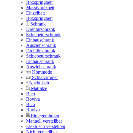
Boxspringbett
Massivholzbett
Einzelbett
Boxspringbett
Schrank
Drehtürschrank
Schiebetürschrank
Einbauschrank
Ausziehschrank
Drehtürschrank
Schiebetürschrank
Einbauschrank
Ausziehschrank
Kommode
Schlafzimmer
Nachttisch
Matratze
Bico
Roviva
Bico
Roviva
Einlegerahmen
Manuell verstellbar
Elektrisch verstellbar
Nicht verstellbar