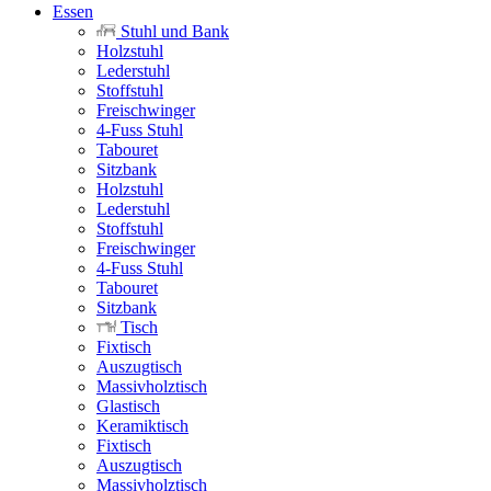
Essen
Stuhl und Bank
Holzstuhl
Lederstuhl
Stoffstuhl
Freischwinger
4-Fuss Stuhl
Tabouret
Sitzbank
Holzstuhl
Lederstuhl
Stoffstuhl
Freischwinger
4-Fuss Stuhl
Tabouret
Sitzbank
Tisch
Fixtisch
Auszugtisch
Massivholztisch
Glastisch
Keramiktisch
Fixtisch
Auszugtisch
Massivholztisch