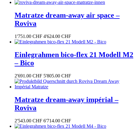
Matratze dream-away air space –
Roviva
1'751.00
CHF
4'624.00
CHF
Einlegrahmen bico-flex 21 Modell M2
– Bico
2'691.00
CHF
5'805.00
CHF
Matratze dream-away impérial –
Roviva
2'543.00
CHF
6'714.00
CHF