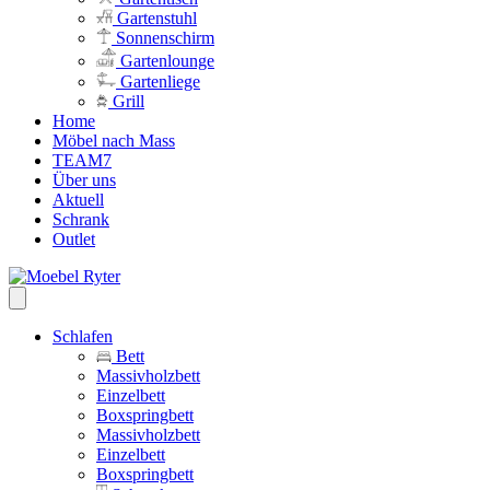
Gartenstuhl
Sonnenschirm
Gartenlounge
Gartenliege
Grill
Home
Möbel nach Mass
TEAM7
Über uns
Aktuell
Schrank
Outlet
Schlafen
Bett
Massivholzbett
Einzelbett
Boxspringbett
Massivholzbett
Einzelbett
Boxspringbett