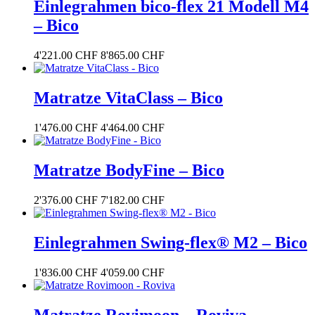
Einlegrahmen bico-flex 21 Modell M4
– Bico
4'221.00
CHF
8'865.00
CHF
Matratze VitaClass – Bico
1'476.00
CHF
4'464.00
CHF
Matratze BodyFine – Bico
2'376.00
CHF
7'182.00
CHF
Einlegrahmen Swing-flex® M2 – Bico
1'836.00
CHF
4'059.00
CHF
Matratze Rovimoon – Roviva