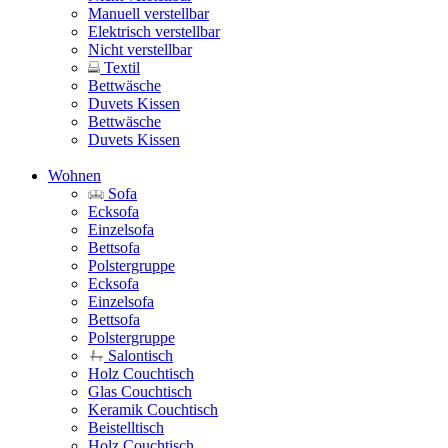
Manuell verstellbar
Elektrisch verstellbar
Nicht verstellbar
Textil
Bettwäsche
Duvets Kissen
Bettwäsche
Duvets Kissen
Wohnen
Sofa
Ecksofa
Einzelsofa
Bettsofa
Polstergruppe
Ecksofa
Einzelsofa
Bettsofa
Polstergruppe
Salontisch
Holz Couchtisch
Glas Couchtisch
Keramik Couchtisch
Beistelltisch
Holz Couchtisch