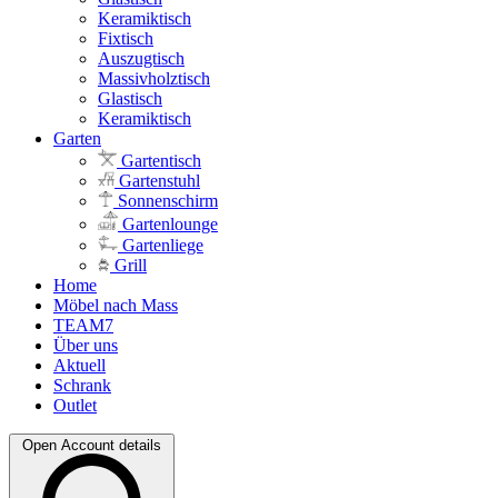
Keramiktisch
Fixtisch
Auszugtisch
Massivholztisch
Glastisch
Keramiktisch
Garten
Gartentisch
Gartenstuhl
Sonnenschirm
Gartenlounge
Gartenliege
Grill
Home
Möbel nach Mass
TEAM7
Über uns
Aktuell
Schrank
Outlet
Open Account details