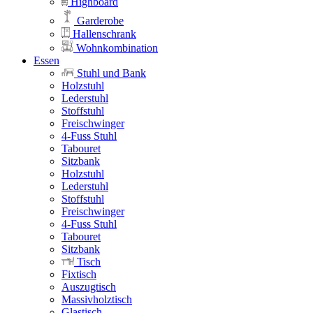
Highboard
Garderobe
Hallenschrank
Wohnkombination
Essen
Stuhl und Bank
Holzstuhl
Lederstuhl
Stoffstuhl
Freischwinger
4-Fuss Stuhl
Tabouret
Sitzbank
Holzstuhl
Lederstuhl
Stoffstuhl
Freischwinger
4-Fuss Stuhl
Tabouret
Sitzbank
Tisch
Fixtisch
Auszugtisch
Massivholztisch
Glastisch