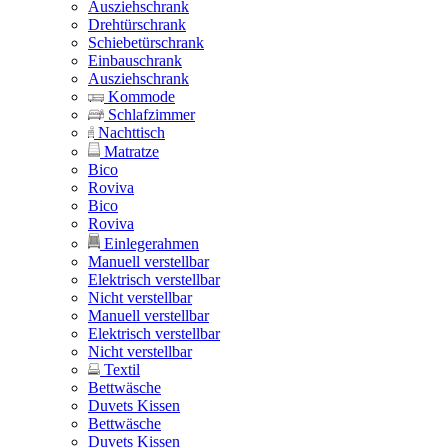
Ausziehschrank
Drehtürschrank
Schiebetürschrank
Einbauschrank
Ausziehschrank
Kommode
Schlafzimmer
Nachttisch
Matratze
Bico
Roviva
Bico
Roviva
Einlegerahmen
Manuell verstellbar
Elektrisch verstellbar
Nicht verstellbar
Manuell verstellbar
Elektrisch verstellbar
Nicht verstellbar
Textil
Bettwäsche
Duvets Kissen
Bettwäsche
Duvets Kissen