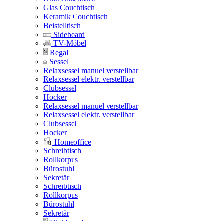
Glas Couchtisch
Keramik Couchtisch
Beistelltisch
Sideboard
TV-Möbel
Regal
Sessel
Relaxsessel manuel verstellbar
Relaxsessel elektr. verstellbar
Clubsessel
Hocker
Relaxsessel manuel verstellbar
Relaxsessel elektr. verstellbar
Clubsessel
Hocker
Homeoffice
Schreibtisch
Rollkorpus
Bürostuhl
Sekretär
Schreibtisch
Rollkorpus
Bürostuhl
Sekretär