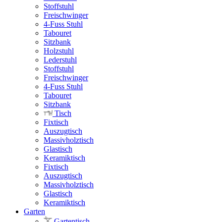
Stoffstuhl
Freischwinger
4-Fuss Stuhl
Tabouret
Sitzbank
Holzstuhl
Lederstuhl
Stoffstuhl
Freischwinger
4-Fuss Stuhl
Tabouret
Sitzbank
Tisch
Fixtisch
Auszugtisch
Massivholztisch
Glastisch
Keramiktisch
Fixtisch
Auszugtisch
Massivholztisch
Glastisch
Keramiktisch
Garten
Gartentisch