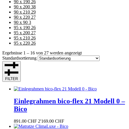
90 x 190
26
90 x 200
38
90 x 210
29
90 x 220
27
90 x 90
3
95 x 190
26
95 x 200
27
95 x 210
26
95 x 220
26
Ergebnisse 1 – 16 von 27 werden angezeigt
Standardsortierung
FILTER
Einlegrahmen bico-flex 21 Modell 0 –
Bico
891.00
CHF
2'169.00
CHF