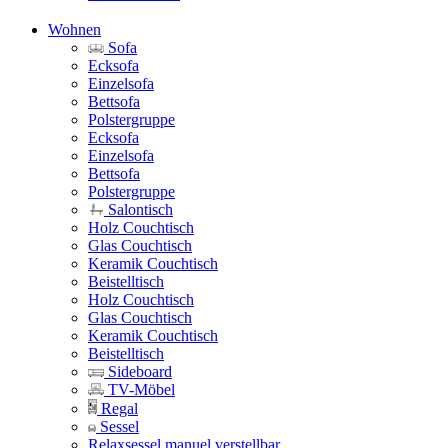
Wohnen
Sofa
Ecksofa
Einzelsofa
Bettsofa
Polstergruppe
Ecksofa
Einzelsofa
Bettsofa
Polstergruppe
Salontisch
Holz Couchtisch
Glas Couchtisch
Keramik Couchtisch
Beistelltisch
Holz Couchtisch
Glas Couchtisch
Keramik Couchtisch
Beistelltisch
Sideboard
TV-Möbel
Regal
Sessel
Relaxsessel manuel verstellbar