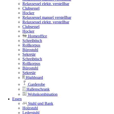
Relaxsessel elektr. verstellbar
Clubsessel
Hocker
Relaxsessel manuel verstellbar
Relaxsessel elektr. verstellbar
Clubsessel
Hocker
Homeoffice
Schreibtisch
Rollkorpus
Bürostuhl
Sekretär
Schreibtisch
Rollkorpus
Bürostuhl
Sekretär
Highboard
Garderobe
Hallenschrank
Wohnkombination
Essen
Stuhl und Bank
Holzstuhl
Lederstuhl