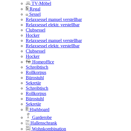
TV-Möbel
Regal
Sessel
Relaxsessel manuel verstellbar
Relaxsessel elektr. verstellbar
Clubsessel
Hocker
Relaxsessel manuel verstellbar
Relaxsessel elektr. verstellbar
Clubsessel
Hocker
Homeoffice
Schreibtisch
Rollkorpus
Bürostuhl
Sekretär
Schreibtisch
Rollkorpus
Bürostuhl
Sekretär
Highboard
Garderobe
Hallenschrank
Wohnkombination