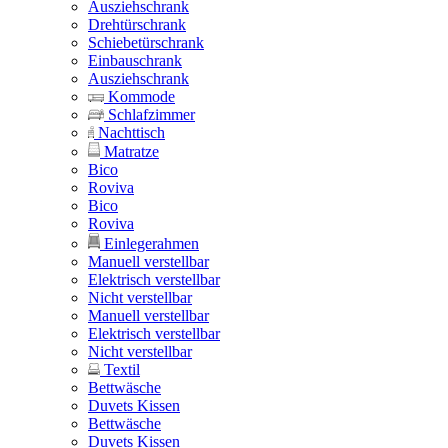
Ausziehschrank
Drehtürschrank
Schiebetürschrank
Einbauschrank
Ausziehschrank
Kommode
Schlafzimmer
Nachttisch
Matratze
Bico
Roviva
Bico
Roviva
Einlegerahmen
Manuell verstellbar
Elektrisch verstellbar
Nicht verstellbar
Manuell verstellbar
Elektrisch verstellbar
Nicht verstellbar
Textil
Bettwäsche
Duvets Kissen
Bettwäsche
Duvets Kissen