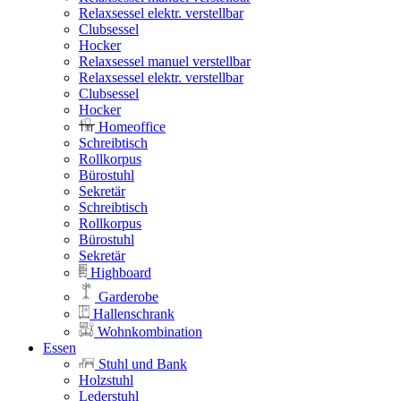
Relaxsessel elektr. verstellbar
Clubsessel
Hocker
Relaxsessel manuel verstellbar
Relaxsessel elektr. verstellbar
Clubsessel
Hocker
Homeoffice
Schreibtisch
Rollkorpus
Bürostuhl
Sekretär
Schreibtisch
Rollkorpus
Bürostuhl
Sekretär
Highboard
Garderobe
Hallenschrank
Wohnkombination
Essen
Stuhl und Bank
Holzstuhl
Lederstuhl