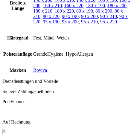
140 x 200
,
140 x 210
,
140 x 220
,
160 x 190
,
160 x
Breite x
200
,
160 x 210
,
160 x 220
,
180 x 190
,
180 x 200
,
Länge
180 x 210
,
180 x 220
,
80 x 190
,
80 x 200
,
80 x
210
,
80 x 220
,
90 x 190
,
90 x 200
,
90 x 210
,
90 x
220
,
95 x 190
,
95 x 200
,
95 x 210
,
95 x 220
Härtegrad
Fest, Mittel, Weich
Polsterauflage
GrandeHygiène, HypoAllergen
Marken
Roviva
Dienstleistungen und Vorteile
Sichere Zahlungsmethoden
PostFinance
Auf Rechnung