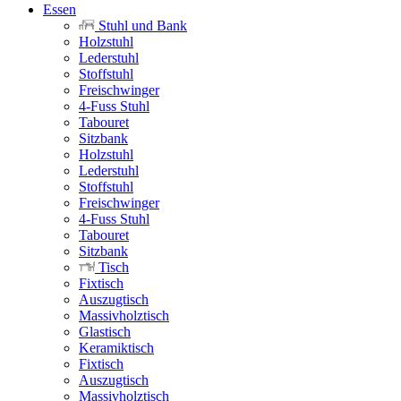
Essen
Stuhl und Bank
Holzstuhl
Lederstuhl
Stoffstuhl
Freischwinger
4-Fuss Stuhl
Tabouret
Sitzbank
Holzstuhl
Lederstuhl
Stoffstuhl
Freischwinger
4-Fuss Stuhl
Tabouret
Sitzbank
Tisch
Fixtisch
Auszugtisch
Massivholztisch
Glastisch
Keramiktisch
Fixtisch
Auszugtisch
Massivholztisch