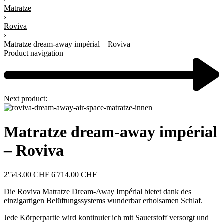
Matratze
›
Roviva
›
Matratze dream-away impérial – Roviva
Product navigation
Next product:
Matratze dream-away impérial
– Roviva
2'543.00
CHF
6'714.00
CHF
Die Roviva Matratze Dream-Away Impérial bietet dank des
einzigartigen Belüftungssystems wunderbar erholsamen Schlaf.
Jede Körperpartie wird kontinuierlich mit Sauerstoff versorgt und