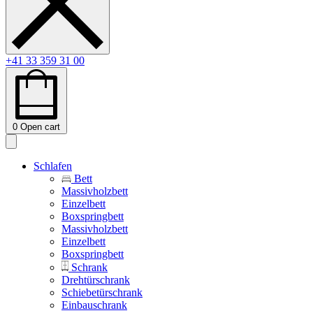
+41 33 359 31 00
0
Open cart
Schlafen
Bett
Massivholzbett
Einzelbett
Boxspringbett
Massivholzbett
Einzelbett
Boxspringbett
Schrank
Drehtürschrank
Schiebetürschrank
Einbauschrank