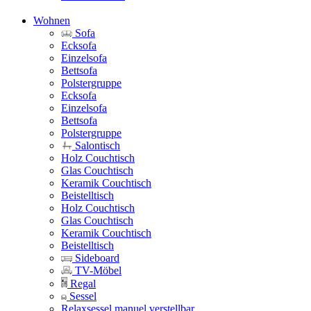
Wohnen
Sofa
Ecksofa
Einzelsofa
Bettsofa
Polstergruppe
Ecksofa
Einzelsofa
Bettsofa
Polstergruppe
Salontisch
Holz Couchtisch
Glas Couchtisch
Keramik Couchtisch
Beistelltisch
Holz Couchtisch
Glas Couchtisch
Keramik Couchtisch
Beistelltisch
Sideboard
TV-Möbel
Regal
Sessel
Relaxsessel manuel verstellbar