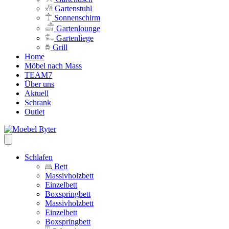
Gartenstuhl
Sonnenschirm
Gartenlounge
Gartenliege
Grill
Home
Möbel nach Mass
TEAM7
Über uns
Aktuell
Schrank
Outlet
Schlafen
Bett
Massivholzbett
Einzelbett
Boxspringbett
Massivholzbett
Einzelbett
Boxspringbett