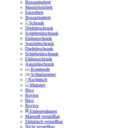
Boxspringbett
Massivholzbett
Einzelbett
Boxspringbett
Schrank
Drehtürschrank
Schiebetürschrank
Einbauschrank
Ausziehschrank
Drehtürschrank
Schiebetürschrank
Einbauschrank
Ausziehschrank
Kommode
Schlafzimmer
Nachttisch
Matratze
Bico
Roviva
Bico
Roviva
Einlegerahmen
Manuell verstellbar
Elektrisch verstellbar
Nicht verstellbar