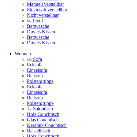
Manuell verstellbar
Elektrisch verstellbar
Nicht verstellbar
Textil
Bettwäsche
Duvets Kissen
Bettwäsche
Duvets Kissen
Wohnen
Sofa
Ecksofa
Einzelsofa
Bettsofa
Polstergruppe
Ecksofa
Einzelsofa
Bettsofa
Polstergruppe
Salontisch
Holz Couchtisch
Glas Couchtisch
Keramik Couchtisch
Beistelltisch
Holz Couchtisch