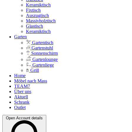
Keramiktisch
Fixtisch
Auszugtisch
Massivholztisch
Glastisch
Keramiktisch
Garten
Gartentisch
Gartenstuhl
Sonnenschirm
Gartenlounge
Gartenliege
Grill
Home
Möbel nach Mass
TEAM7
Über uns
Aktuell
Schrank
Outlet
Open Account details