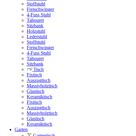
Stoffstuhl
Freischwinger
4-Fuss Stuhl
Tabouret
Sitzbank
Holzstuhl
Lederstuhl
Stoffstuhl
Freischwinger
4-Fuss Stuhl
Tabouret
Sitzbank
Tisch
Fixtisch
Auszugtisch
Massivholztisch
Glastisch
Keramiktisch
Fixtisch
Auszugtisch
Massivholztisch
Glastisch
Keramiktisch
Garten
Gartentisch