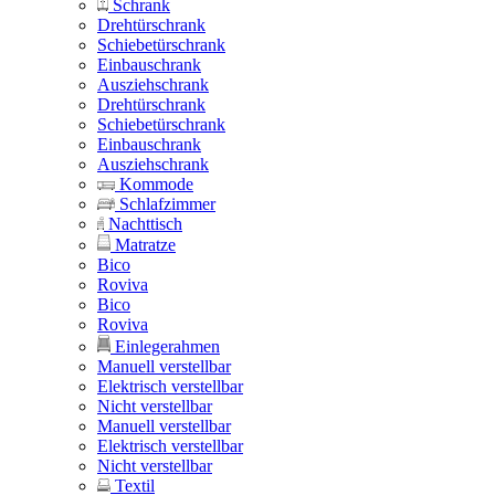
Schrank
Drehtürschrank
Schiebetürschrank
Einbauschrank
Ausziehschrank
Drehtürschrank
Schiebetürschrank
Einbauschrank
Ausziehschrank
Kommode
Schlafzimmer
Nachttisch
Matratze
Bico
Roviva
Bico
Roviva
Einlegerahmen
Manuell verstellbar
Elektrisch verstellbar
Nicht verstellbar
Manuell verstellbar
Elektrisch verstellbar
Nicht verstellbar
Textil