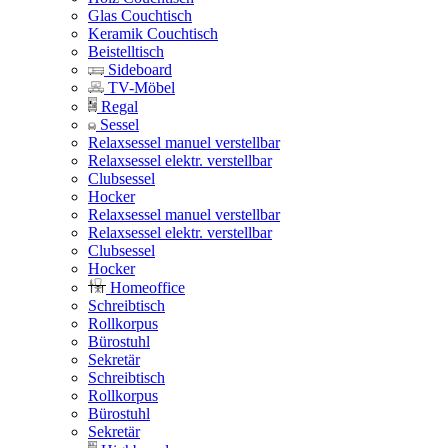
Glas Couchtisch
Keramik Couchtisch
Beistelltisch
Sideboard
TV-Möbel
Regal
Sessel
Relaxsessel manuel verstellbar
Relaxsessel elektr. verstellbar
Clubsessel
Hocker
Relaxsessel manuel verstellbar
Relaxsessel elektr. verstellbar
Clubsessel
Hocker
Homeoffice
Schreibtisch
Rollkorpus
Bürostuhl
Sekretär
Schreibtisch
Rollkorpus
Bürostuhl
Sekretär