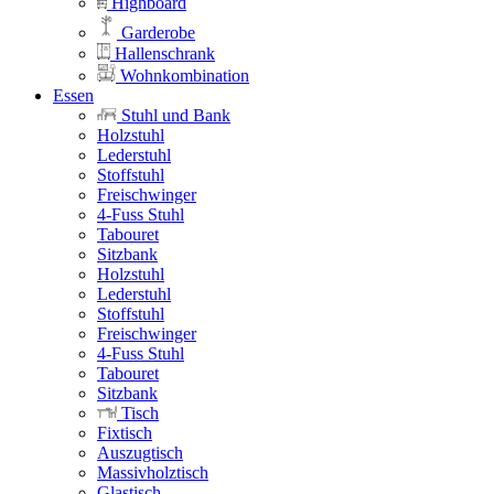
Highboard
Garderobe
Hallenschrank
Wohnkombination
Essen
Stuhl und Bank
Holzstuhl
Lederstuhl
Stoffstuhl
Freischwinger
4-Fuss Stuhl
Tabouret
Sitzbank
Holzstuhl
Lederstuhl
Stoffstuhl
Freischwinger
4-Fuss Stuhl
Tabouret
Sitzbank
Tisch
Fixtisch
Auszugtisch
Massivholztisch
Glastisch