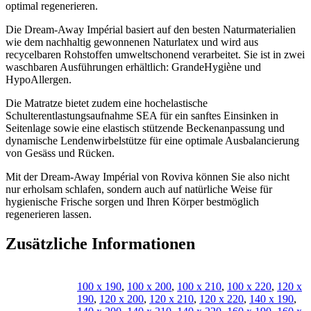
optimal regenerieren.
Die Dream-Away Impérial basiert auf den besten Naturmaterialien
wie dem nachhaltig gewonnenen Naturlatex und wird aus
recycelbaren Rohstoffen umweltschonend verarbeitet. Sie ist in zwei
waschbaren Ausführungen erhältlich: GrandeHygiène und
HypoAllergen.
Die Matratze bietet zudem eine hochelastische
Schulterentlastungsaufnahme SEA für ein sanftes Einsinken in
Seitenlage sowie eine elastisch stützende Beckenanpassung und
dynamische Lendenwirbelstütze für eine optimale Ausbalancierung
von Gesäss und Rücken.
Mit der Dream-Away Impérial von Roviva können Sie also nicht
nur erholsam schlafen, sondern auch auf natürliche Weise für
hygienische Frische sorgen und Ihren Körper bestmöglich
regenerieren lassen.
Zusätzliche Informationen
100 x 190
,
100 x 200
,
100 x 210
,
100 x 220
,
120 x
190
,
120 x 200
,
120 x 210
,
120 x 220
,
140 x 190
,