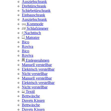
Ausziehschrank
Drehtürschrank
Schiebetürschrank
Einbauschrank
Ausziehschrank
Kommode
Schlafzimmer
Nachttisch
Matratze
Bico
Roviva
Bico
Roviva
Einlegerahmen
Manuell verstellbar
Elektrisch verstellbar
Nicht verstellbar
Manuell verstellbar
Elektrisch verstellbar
Nicht verstellbar
Textil
Bettwäsche
Duvets Kissen
Bettwäsche
Duvets Kissen