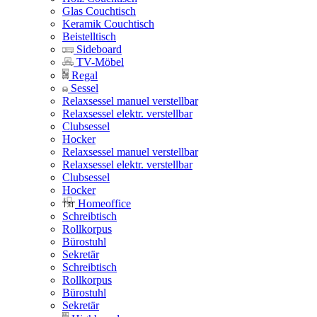
Glas Couchtisch
Keramik Couchtisch
Beistelltisch
Sideboard
TV-Möbel
Regal
Sessel
Relaxsessel manuel verstellbar
Relaxsessel elektr. verstellbar
Clubsessel
Hocker
Relaxsessel manuel verstellbar
Relaxsessel elektr. verstellbar
Clubsessel
Hocker
Homeoffice
Schreibtisch
Rollkorpus
Bürostuhl
Sekretär
Schreibtisch
Rollkorpus
Bürostuhl
Sekretär