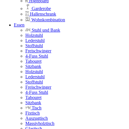
Highboard
Garderobe
Hallenschrank
Wohnkombination
Essen
Stuhl und Bank
Holzstuhl
Lederstuhl
Stoffstuhl
Freischwinger
4-Fuss Stuhl
Tabouret
Sitzbank
Holzstuhl
Lederstuhl
Stoffstuhl
Freischwinger
4-Fuss Stuhl
Tabouret
Sitzbank
Tisch
Fixtisch
Auszugtisch
Massivholztisch
Glastisch