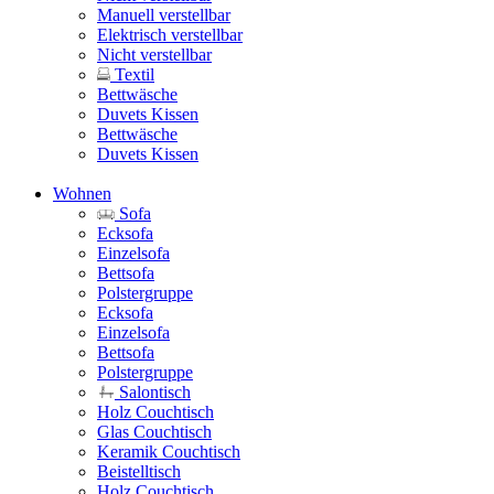
Manuell verstellbar
Elektrisch verstellbar
Nicht verstellbar
Textil
Bettwäsche
Duvets Kissen
Bettwäsche
Duvets Kissen
Wohnen
Sofa
Ecksofa
Einzelsofa
Bettsofa
Polstergruppe
Ecksofa
Einzelsofa
Bettsofa
Polstergruppe
Salontisch
Holz Couchtisch
Glas Couchtisch
Keramik Couchtisch
Beistelltisch
Holz Couchtisch