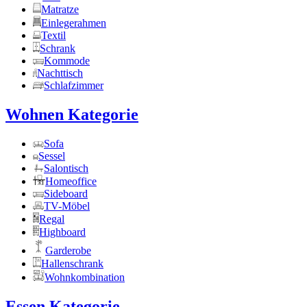
Matratze
Einlegerahmen
Textil
Schrank
Kommode
Nachttisch
Schlafzimmer
Wohnen Kategorie
Sofa
Sessel
Salontisch
Homeoffice
Sideboard
TV-Möbel
Regal
Highboard
Garderobe
Hallenschrank
Wohnkombination
Essen Kategorie