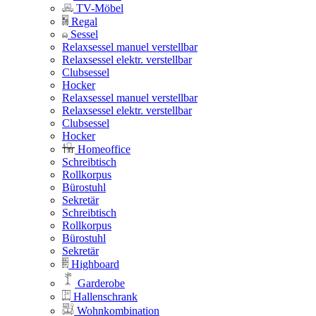
TV-Möbel
Regal
Sessel
Relaxsessel manuel verstellbar
Relaxsessel elektr. verstellbar
Clubsessel
Hocker
Relaxsessel manuel verstellbar
Relaxsessel elektr. verstellbar
Clubsessel
Hocker
Homeoffice
Schreibtisch
Rollkorpus
Bürostuhl
Sekretär
Schreibtisch
Rollkorpus
Bürostuhl
Sekretär
Highboard
Garderobe
Hallenschrank
Wohnkombination