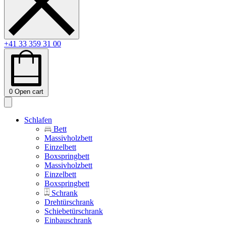
+41 33 359 31 00
0
Open cart
Schlafen
Bett
Massivholzbett
Einzelbett
Boxspringbett
Massivholzbett
Einzelbett
Boxspringbett
Schrank
Drehtürschrank
Schiebetürschrank
Einbauschrank