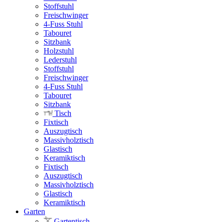
Stoffstuhl
Freischwinger
4-Fuss Stuhl
Tabouret
Sitzbank
Holzstuhl
Lederstuhl
Stoffstuhl
Freischwinger
4-Fuss Stuhl
Tabouret
Sitzbank
Tisch
Fixtisch
Auszugtisch
Massivholztisch
Glastisch
Keramiktisch
Fixtisch
Auszugtisch
Massivholztisch
Glastisch
Keramiktisch
Garten
Gartentisch