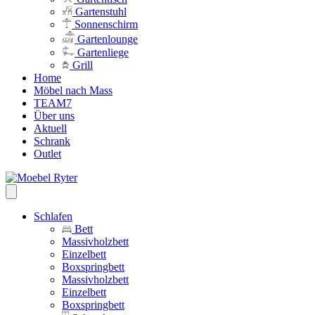
Gartenstuhl
Sonnenschirm
Gartenlounge
Gartenliege
Grill
Home
Möbel nach Mass
TEAM7
Über uns
Aktuell
Schrank
Outlet
Schlafen
Bett
Massivholzbett
Einzelbett
Boxspringbett
Massivholzbett
Einzelbett
Boxspringbett