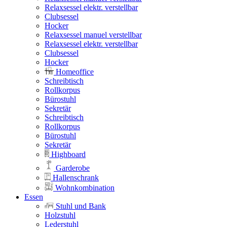
Relaxsessel elektr. verstellbar
Clubsessel
Hocker
Relaxsessel manuel verstellbar
Relaxsessel elektr. verstellbar
Clubsessel
Hocker
Homeoffice
Schreibtisch
Rollkorpus
Bürostuhl
Sekretär
Schreibtisch
Rollkorpus
Bürostuhl
Sekretär
Highboard
Garderobe
Hallenschrank
Wohnkombination
Essen
Stuhl und Bank
Holzstuhl
Lederstuhl