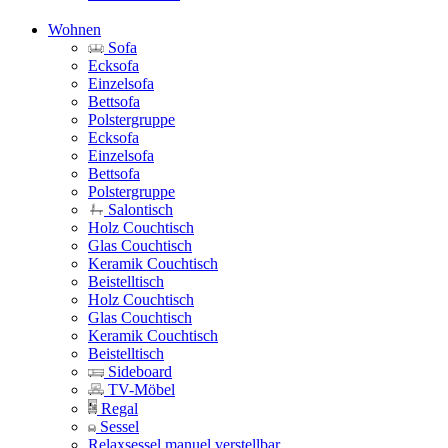
Wohnen
Sofa
Ecksofa
Einzelsofa
Bettsofa
Polstergruppe
Ecksofa
Einzelsofa
Bettsofa
Polstergruppe
Salontisch
Holz Couchtisch
Glas Couchtisch
Keramik Couchtisch
Beistelltisch
Holz Couchtisch
Glas Couchtisch
Keramik Couchtisch
Beistelltisch
Sideboard
TV-Möbel
Regal
Sessel
Relaxsessel manuel verstellbar