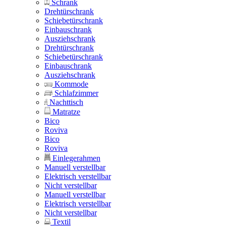
Schrank
Drehtürschrank
Schiebetürschrank
Einbauschrank
Ausziehschrank
Drehtürschrank
Schiebetürschrank
Einbauschrank
Ausziehschrank
Kommode
Schlafzimmer
Nachttisch
Matratze
Bico
Roviva
Bico
Roviva
Einlegerahmen
Manuell verstellbar
Elektrisch verstellbar
Nicht verstellbar
Manuell verstellbar
Elektrisch verstellbar
Nicht verstellbar
Textil