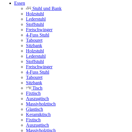
Essen
Stuhl und Bank
Holzstuhl
Lederstuhl
Stoffstuhl
Freischwinger
4-Fuss Stuhl
Tabouret
Sitzbank
Holzstuhl
Lederstuhl
Stoffstuhl
Freischwinger
4-Fuss Stuhl
Tabouret
Sitzbank
Tisch
Fixtisch
Auszugtisch
Massivholztisch
Glastisch
Keramiktisch
Fixtisch
Auszugtisch
Massivholztisch