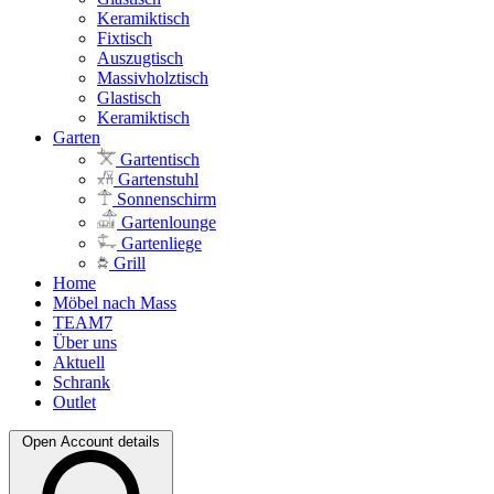
Keramiktisch
Fixtisch
Auszugtisch
Massivholztisch
Glastisch
Keramiktisch
Garten
Gartentisch
Gartenstuhl
Sonnenschirm
Gartenlounge
Gartenliege
Grill
Home
Möbel nach Mass
TEAM7
Über uns
Aktuell
Schrank
Outlet
Open Account details