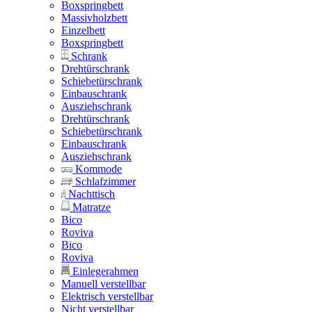
Boxspringbett
Massivholzbett
Einzelbett
Boxspringbett
Schrank
Drehtürschrank
Schiebetürschrank
Einbauschrank
Ausziehschrank
Drehtürschrank
Schiebetürschrank
Einbauschrank
Ausziehschrank
Kommode
Schlafzimmer
Nachttisch
Matratze
Bico
Roviva
Bico
Roviva
Einlegerahmen
Manuell verstellbar
Elektrisch verstellbar
Nicht verstellbar