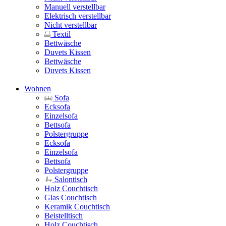
Manuell verstellbar
Elektrisch verstellbar
Nicht verstellbar
Textil
Bettwäsche
Duvets Kissen
Bettwäsche
Duvets Kissen
Wohnen
Sofa
Ecksofa
Einzelsofa
Bettsofa
Polstergruppe
Ecksofa
Einzelsofa
Bettsofa
Polstergruppe
Salontisch
Holz Couchtisch
Glas Couchtisch
Keramik Couchtisch
Beistelltisch
Holz Couchtisch