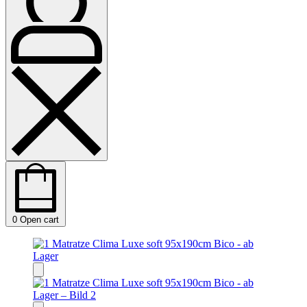
0
Open cart