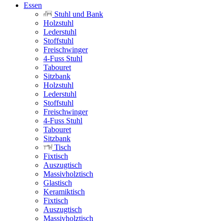
Essen
Stuhl und Bank
Holzstuhl
Lederstuhl
Stoffstuhl
Freischwinger
4-Fuss Stuhl
Tabouret
Sitzbank
Holzstuhl
Lederstuhl
Stoffstuhl
Freischwinger
4-Fuss Stuhl
Tabouret
Sitzbank
Tisch
Fixtisch
Auszugtisch
Massivholztisch
Glastisch
Keramiktisch
Fixtisch
Auszugtisch
Massivholztisch