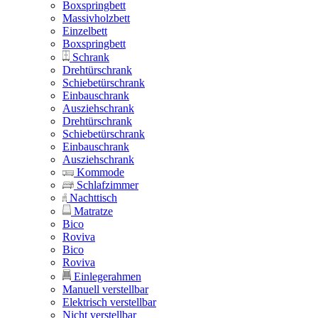
Boxspringbett
Massivholzbett
Einzelbett
Boxspringbett
Schrank
Drehtürschrank
Schiebetürschrank
Einbauschrank
Ausziehschrank
Drehtürschrank
Schiebetürschrank
Einbauschrank
Ausziehschrank
Kommode
Schlafzimmer
Nachttisch
Matratze
Bico
Roviva
Bico
Roviva
Einlegerahmen
Manuell verstellbar
Elektrisch verstellbar
Nicht verstellbar