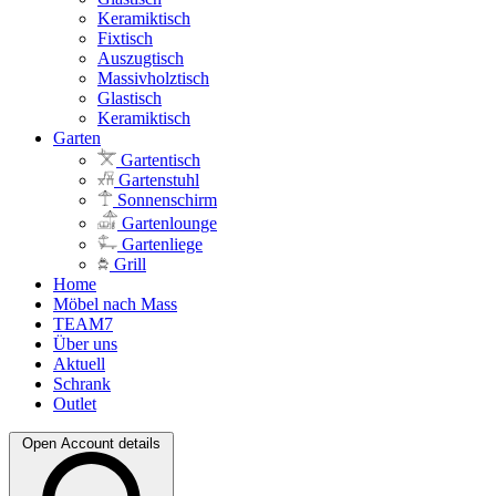
Keramiktisch
Fixtisch
Auszugtisch
Massivholztisch
Glastisch
Keramiktisch
Garten
Gartentisch
Gartenstuhl
Sonnenschirm
Gartenlounge
Gartenliege
Grill
Home
Möbel nach Mass
TEAM7
Über uns
Aktuell
Schrank
Outlet
Open Account details