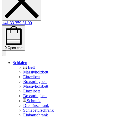
+41 33 359 31 00
0
Open cart
Schlafen
Bett
Massivholzbett
Einzelbett
Boxspringbett
Massivholzbett
Einzelbett
Boxspringbett
Schrank
Drehtürschrank
Schiebetürschrank
Einbauschrank