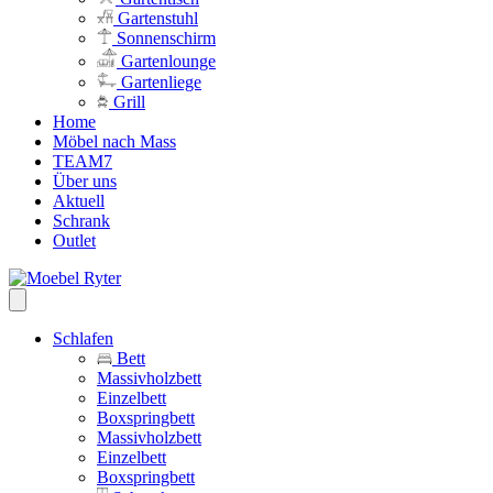
Gartenstuhl
Sonnenschirm
Gartenlounge
Gartenliege
Grill
Home
Möbel nach Mass
TEAM7
Über uns
Aktuell
Schrank
Outlet
Schlafen
Bett
Massivholzbett
Einzelbett
Boxspringbett
Massivholzbett
Einzelbett
Boxspringbett