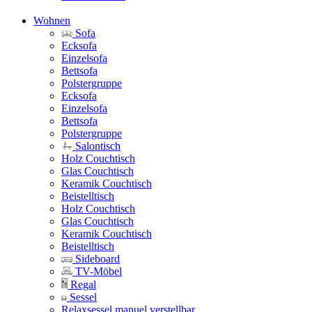
Wohnen
Sofa
Ecksofa
Einzelsofa
Bettsofa
Polstergruppe
Ecksofa
Einzelsofa
Bettsofa
Polstergruppe
Salontisch
Holz Couchtisch
Glas Couchtisch
Keramik Couchtisch
Beistelltisch
Holz Couchtisch
Glas Couchtisch
Keramik Couchtisch
Beistelltisch
Sideboard
TV-Möbel
Regal
Sessel
Relaxsessel manuel verstellbar