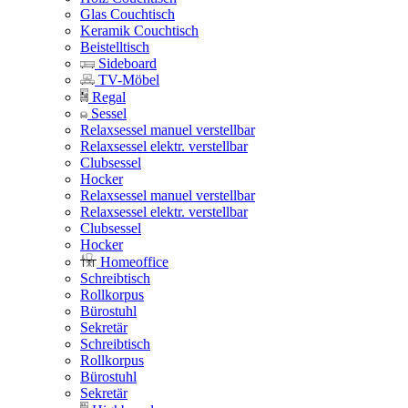
Glas Couchtisch
Keramik Couchtisch
Beistelltisch
Sideboard
TV-Möbel
Regal
Sessel
Relaxsessel manuel verstellbar
Relaxsessel elektr. verstellbar
Clubsessel
Hocker
Relaxsessel manuel verstellbar
Relaxsessel elektr. verstellbar
Clubsessel
Hocker
Homeoffice
Schreibtisch
Rollkorpus
Bürostuhl
Sekretär
Schreibtisch
Rollkorpus
Bürostuhl
Sekretär