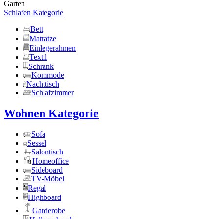
Garten
Schlafen Kategorie
Bett
Matratze
Einlegerahmen
Textil
Schrank
Kommode
Nachttisch
Schlafzimmer
Wohnen Kategorie
Sofa
Sessel
Salontisch
Homeoffice
Sideboard
TV-Möbel
Regal
Highboard
Garderobe