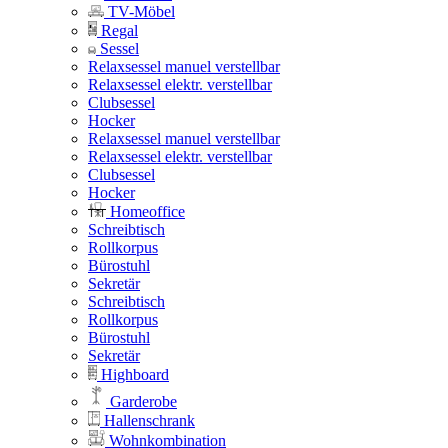
TV-Möbel
Regal
Sessel
Relaxsessel manuel verstellbar
Relaxsessel elektr. verstellbar
Clubsessel
Hocker
Relaxsessel manuel verstellbar
Relaxsessel elektr. verstellbar
Clubsessel
Hocker
Homeoffice
Schreibtisch
Rollkorpus
Bürostuhl
Sekretär
Schreibtisch
Rollkorpus
Bürostuhl
Sekretär
Highboard
Garderobe
Hallenschrank
Wohnkombination