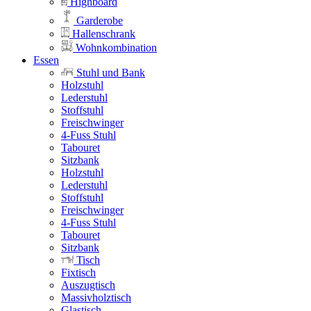
Highboard
Garderobe
Hallenschrank
Wohnkombination
Essen
Stuhl und Bank
Holzstuhl
Lederstuhl
Stoffstuhl
Freischwinger
4-Fuss Stuhl
Tabouret
Sitzbank
Holzstuhl
Lederstuhl
Stoffstuhl
Freischwinger
4-Fuss Stuhl
Tabouret
Sitzbank
Tisch
Fixtisch
Auszugtisch
Massivholztisch
Glastisch