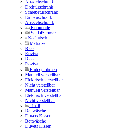
Ausziehschrank
Drehtürschrank
Schiebetürschrank
Einbauschrank
Ausziehschrank
Kommode
Schlafzimmer
Nachttisch
Matratze
Bico
Roviva
Bico
Roviva
Einlegerahmen
Manuell verstellbar
Elektrisch verstellbar
Nicht verstellbar
Manuell verstellbar
Elektrisch verstellbar
Nicht verstellbar
Textil
Bettwäsche
Duvets Kissen
Bettwäsche
Duvets Kissen