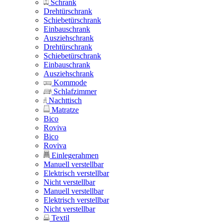
Schrank
Drehtürschrank
Schiebetürschrank
Einbauschrank
Ausziehschrank
Drehtürschrank
Schiebetürschrank
Einbauschrank
Ausziehschrank
Kommode
Schlafzimmer
Nachttisch
Matratze
Bico
Roviva
Bico
Roviva
Einlegerahmen
Manuell verstellbar
Elektrisch verstellbar
Nicht verstellbar
Manuell verstellbar
Elektrisch verstellbar
Nicht verstellbar
Textil