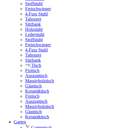
Stoffstuhl
Freischwinger
4-Fuss Stuhl
Tabouret
Sitzbank
Holzstuhl
Lederstuhl
Stoffstuhl
Freischwinger
4-Fuss Stuhl
Tabouret
Sitzbank
Tisch
Fixtisch
Auszugtisch
Massivholztisch
Glastisch
Keramiktisch
Fixtisch
Auszugtisch
Massivholztisch
Glastisch
Keramiktisch
Garten
Gartentisch