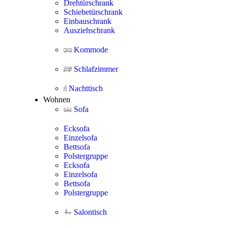
Drehtürschrank
Schiebetürschrank
Einbauschrank
Ausziehschrank
Kommode
Schlafzimmer
Nachttisch
Wohnen
Sofa
Ecksofa
Einzelsofa
Bettsofa
Polstergruppe
Ecksofa
Einzelsofa
Bettsofa
Polstergruppe
Salontisch