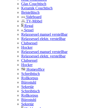
Glas Couchtisch
Keramik Couchtisch
Beistelltisch
Sideboard
TV-Möbel
Regal
Sessel
Relaxsessel manuel verstellbar
Relaxsessel elektr. verstellbar
Clubsessel
Hocker
Relaxsessel manuel verstellbar
Relaxsessel elektr. verstellbar
Clubsessel
Hocker
Homeoffice
Schreibtisch
Rollkorpus
Bürostuhl
Sekretär
Schreibtisch
Rollkorpus
Bürostuhl
Sekretär