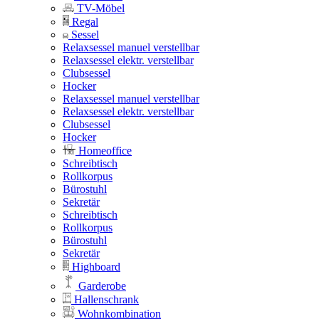
TV-Möbel
Regal
Sessel
Relaxsessel manuel verstellbar
Relaxsessel elektr. verstellbar
Clubsessel
Hocker
Relaxsessel manuel verstellbar
Relaxsessel elektr. verstellbar
Clubsessel
Hocker
Homeoffice
Schreibtisch
Rollkorpus
Bürostuhl
Sekretär
Schreibtisch
Rollkorpus
Bürostuhl
Sekretär
Highboard
Garderobe
Hallenschrank
Wohnkombination