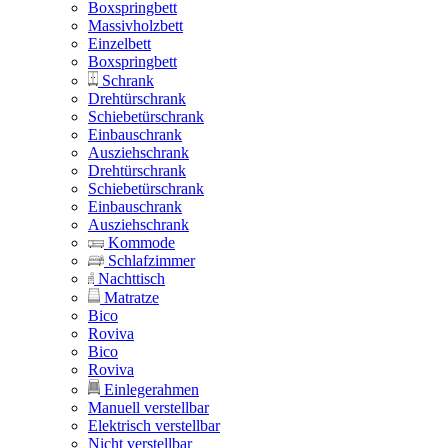
Boxspringbett
Massivholzbett
Einzelbett
Boxspringbett
Schrank
Drehtürschrank
Schiebetürschrank
Einbauschrank
Ausziehschrank
Drehtürschrank
Schiebetürschrank
Einbauschrank
Ausziehschrank
Kommode
Schlafzimmer
Nachttisch
Matratze
Bico
Roviva
Bico
Roviva
Einlegerahmen
Manuell verstellbar
Elektrisch verstellbar
Nicht verstellbar