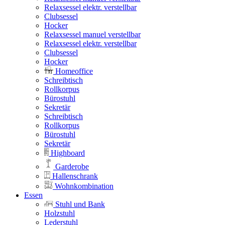
Relaxsessel elektr. verstellbar
Clubsessel
Hocker
Relaxsessel manuel verstellbar
Relaxsessel elektr. verstellbar
Clubsessel
Hocker
Homeoffice
Schreibtisch
Rollkorpus
Bürostuhl
Sekretär
Schreibtisch
Rollkorpus
Bürostuhl
Sekretär
Highboard
Garderobe
Hallenschrank
Wohnkombination
Essen
Stuhl und Bank
Holzstuhl
Lederstuhl