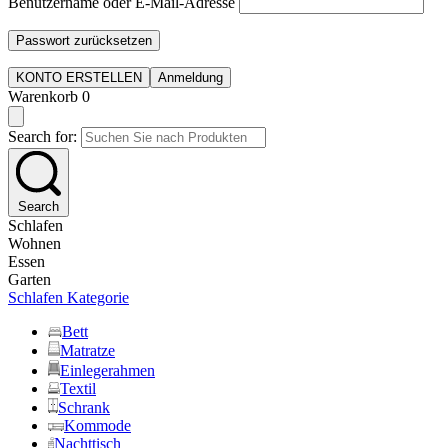
Benutzername oder E-Mail-Adresse
Passwort zurücksetzen
KONTO ERSTELLEN
Anmeldung
Warenkorb
0
Search for:
Search
Schlafen
Wohnen
Essen
Garten
Schlafen Kategorie
Bett
Matratze
Einlegerahmen
Textil
Schrank
Kommode
Nachttisch