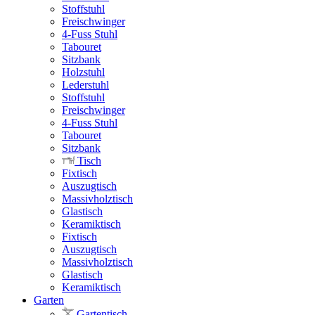
Stoffstuhl
Freischwinger
4-Fuss Stuhl
Tabouret
Sitzbank
Holzstuhl
Lederstuhl
Stoffstuhl
Freischwinger
4-Fuss Stuhl
Tabouret
Sitzbank
Tisch
Fixtisch
Auszugtisch
Massivholztisch
Glastisch
Keramiktisch
Fixtisch
Auszugtisch
Massivholztisch
Glastisch
Keramiktisch
Garten
Gartentisch