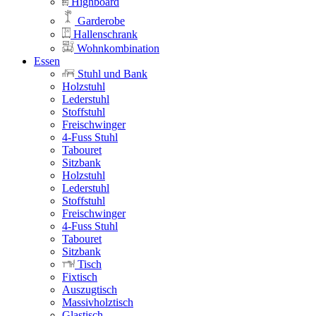
Highboard
Garderobe
Hallenschrank
Wohnkombination
Essen
Stuhl und Bank
Holzstuhl
Lederstuhl
Stoffstuhl
Freischwinger
4-Fuss Stuhl
Tabouret
Sitzbank
Holzstuhl
Lederstuhl
Stoffstuhl
Freischwinger
4-Fuss Stuhl
Tabouret
Sitzbank
Tisch
Fixtisch
Auszugtisch
Massivholztisch
Glastisch