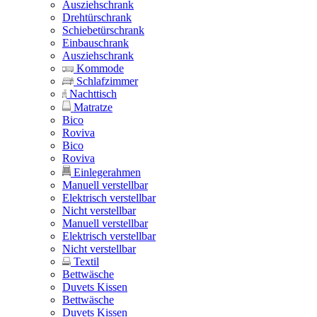
Ausziehschrank
Drehtürschrank
Schiebetürschrank
Einbauschrank
Ausziehschrank
Kommode
Schlafzimmer
Nachttisch
Matratze
Bico
Roviva
Bico
Roviva
Einlegerahmen
Manuell verstellbar
Elektrisch verstellbar
Nicht verstellbar
Manuell verstellbar
Elektrisch verstellbar
Nicht verstellbar
Textil
Bettwäsche
Duvets Kissen
Bettwäsche
Duvets Kissen