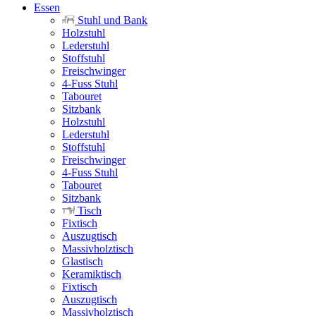
Essen
Stuhl und Bank
Holzstuhl
Lederstuhl
Stoffstuhl
Freischwinger
4-Fuss Stuhl
Tabouret
Sitzbank
Holzstuhl
Lederstuhl
Stoffstuhl
Freischwinger
4-Fuss Stuhl
Tabouret
Sitzbank
Tisch
Fixtisch
Auszugtisch
Massivholztisch
Glastisch
Keramiktisch
Fixtisch
Auszugtisch
Massivholztisch