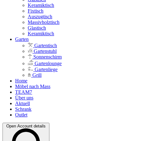
Keramiktisch
Fixtisch
Auszugtisch
Massivholztisch
Glastisch
Keramiktisch
Garten
Gartentisch
Gartenstuhl
Sonnenschirm
Gartenlounge
Gartenliege
Grill
Home
Möbel nach Mass
TEAM7
Über uns
Aktuell
Schrank
Outlet
Open Account details