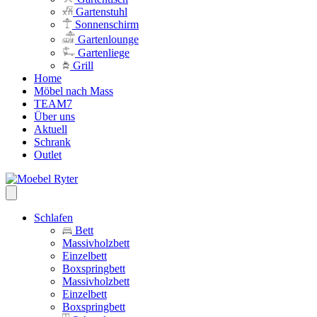
Gartenstuhl
Sonnenschirm
Gartenlounge
Gartenliege
Grill
Home
Möbel nach Mass
TEAM7
Über uns
Aktuell
Schrank
Outlet
Schlafen
Bett
Massivholzbett
Einzelbett
Boxspringbett
Massivholzbett
Einzelbett
Boxspringbett