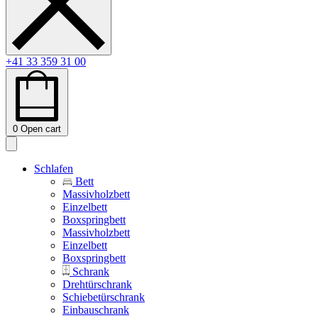
+41 33 359 31 00
0
Open cart
Schlafen
Bett
Massivholzbett
Einzelbett
Boxspringbett
Massivholzbett
Einzelbett
Boxspringbett
Schrank
Drehtürschrank
Schiebetürschrank
Einbauschrank