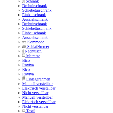
Schrank
Drehtürschrank
Schiebetürschrank
Einbauschrank
Ausziehschrank
Drehtürschrank
Schiebetürschrank
Einbauschrank
Ausziehschrank
Kommode
Schlafzimmer
Nachttisch
Matratze
Bico
Roviva
Bico
Roviva
Einlegerahmen
Manuell verstellbar
Elektrisch verstellbar
Nicht verstellbar
Manuell verstellbar
Elektrisch verstellbar
Nicht verstellbar
Textil