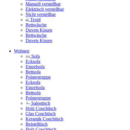
Manuell verstellbar
Elektrisch verstellbar
Nicht verstellbar
Textil
Bettwäsche
Duvets Kissen
Bettwäsche
Duvets Kissen
Wohnen
Sofa
Ecksofa
Einzelsofa
Bettsofa
Polstergruppe
Ecksofa
Einzelsofa
Bettsofa
Polstergruppe
Salontisch
Holz Couchtisch
Glas Couchtisch
Keramik Couchtisch
Beistelltisch
Holz Couchtisch