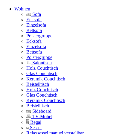
Wohnen
Sofa
Ecksofa
Einzelsofa
Bettsofa
Polstergruppe
Ecksofa
Einzelsofa
Bettsofa
Polstergruppe
Salontisch
Holz Couchtisch
Glas Couchtisch
Keramik Couchtisch
Beistelltisch
Holz Couchtisch
Glas Couchtisch
Keramik Couchtisch
Beistelltisch
Sideboard
TV-Möbel
Regal
Sessel
Relaxsessel manuel verstellbar