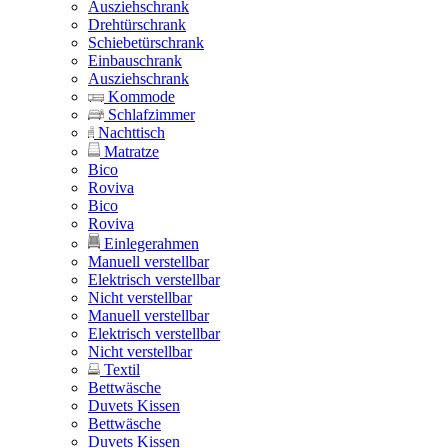
Ausziehschrank
Drehtürschrank
Schiebetürschrank
Einbauschrank
Ausziehschrank
Kommode
Schlafzimmer
Nachttisch
Matratze
Bico
Roviva
Bico
Roviva
Einlegerahmen
Manuell verstellbar
Elektrisch verstellbar
Nicht verstellbar
Manuell verstellbar
Elektrisch verstellbar
Nicht verstellbar
Textil
Bettwäsche
Duvets Kissen
Bettwäsche
Duvets Kissen