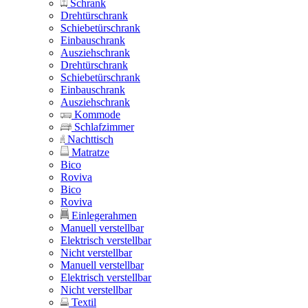
Schrank
Drehtürschrank
Schiebetürschrank
Einbauschrank
Ausziehschrank
Drehtürschrank
Schiebetürschrank
Einbauschrank
Ausziehschrank
Kommode
Schlafzimmer
Nachttisch
Matratze
Bico
Roviva
Bico
Roviva
Einlegerahmen
Manuell verstellbar
Elektrisch verstellbar
Nicht verstellbar
Manuell verstellbar
Elektrisch verstellbar
Nicht verstellbar
Textil