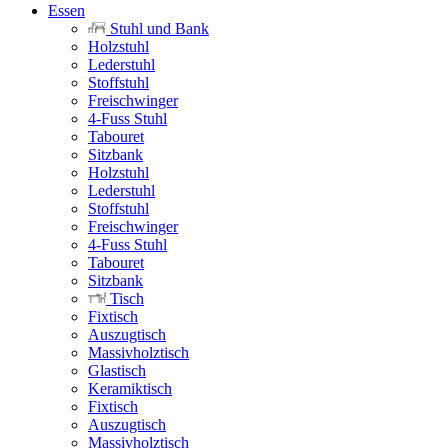
Essen
Stuhl und Bank
Holzstuhl
Lederstuhl
Stoffstuhl
Freischwinger
4-Fuss Stuhl
Tabouret
Sitzbank
Holzstuhl
Lederstuhl
Stoffstuhl
Freischwinger
4-Fuss Stuhl
Tabouret
Sitzbank
Tisch
Fixtisch
Auszugtisch
Massivholztisch
Glastisch
Keramiktisch
Fixtisch
Auszugtisch
Massivholztisch