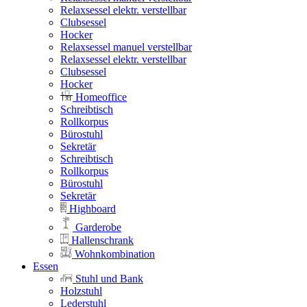
Relaxsessel elektr. verstellbar
Clubsessel
Hocker
Relaxsessel manuel verstellbar
Relaxsessel elektr. verstellbar
Clubsessel
Hocker
Homeoffice
Schreibtisch
Rollkorpus
Bürostuhl
Sekretär
Schreibtisch
Rollkorpus
Bürostuhl
Sekretär
Highboard
Garderobe
Hallenschrank
Wohnkombination
Essen
Stuhl und Bank
Holzstuhl
Lederstuhl