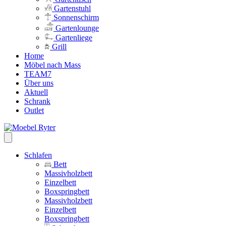
Gartenstuhl
Sonnenschirm
Gartenlounge
Gartenliege
Grill
Home
Möbel nach Mass
TEAM7
Über uns
Aktuell
Schrank
Outlet
Schlafen
Bett
Massivholzbett
Einzelbett
Boxspringbett
Massivholzbett
Einzelbett
Boxspringbett