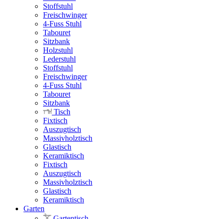
Stoffstuhl
Freischwinger
4-Fuss Stuhl
Tabouret
Sitzbank
Holzstuhl
Lederstuhl
Stoffstuhl
Freischwinger
4-Fuss Stuhl
Tabouret
Sitzbank
Tisch
Fixtisch
Auszugtisch
Massivholztisch
Glastisch
Keramiktisch
Fixtisch
Auszugtisch
Massivholztisch
Glastisch
Keramiktisch
Garten
Gartentisch