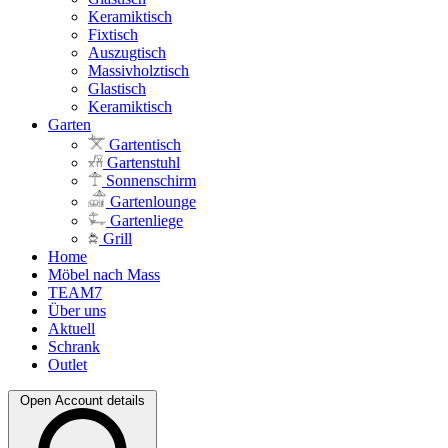
Keramiktisch
Fixtisch
Auszugtisch
Massivholztisch
Glastisch
Keramiktisch
Garten
Gartentisch
Gartenstuhl
Sonnenschirm
Gartenlounge
Gartenliege
Grill
Home
Möbel nach Mass
TEAM7
Über uns
Aktuell
Schrank
Outlet
Open Account details