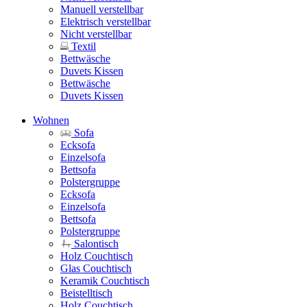
Manuell verstellbar
Elektrisch verstellbar
Nicht verstellbar
Textil
Bettwäsche
Duvets Kissen
Bettwäsche
Duvets Kissen
Wohnen
Sofa
Ecksofa
Einzelsofa
Bettsofa
Polstergruppe
Ecksofa
Einzelsofa
Bettsofa
Polstergruppe
Salontisch
Holz Couchtisch
Glas Couchtisch
Keramik Couchtisch
Beistelltisch
Holz Couchtisch