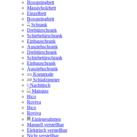
Boxspringbett
Massivholzbett
Einzelbett
Boxspringbett
Schrank
Drehtürschrank
Schiebetürschrank
Einbauschrank
Ausziehschrank
Drehtürschrank
Schiebetürschrank
Einbauschrank
Ausziehschrank
Kommode
Schlafzimmer
Nachttisch
Matratze
Bico
Roviva
Bico
Roviva
Einlegerahmen
Manuell verstellbar
Elektrisch verstellbar
Nicht verstellbar