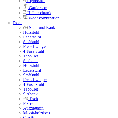
Highboard
Garderobe
Hallenschrank
Wohnkombination
Essen
Stuhl und Bank
Holzstuhl
Lederstuhl
Stoffstuhl
Freischwinger
4-Fuss Stuhl
Tabouret
Sitzbank
Holzstuhl
Lederstuhl
Stoffstuhl
Freischwinger
4-Fuss Stuhl
Tabouret
Sitzbank
Tisch
Fixtisch
Auszugtisch
Massivholztisch
Glastisch