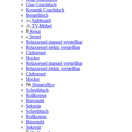
Glas Couchtisch
Keramik Couchtisch
Beistelltisch
Sideboard
TV-Möbel
Regal
Sessel
Relaxsessel manuel verstellbar
Relaxsessel elektr. verstellbar
Clubsessel
Hocker
Relaxsessel manuel verstellbar
Relaxsessel elektr. verstellbar
Clubsessel
Hocker
Homeoffice
Schreibtisch
Rollkorpus
Bürostuhl
Sekretär
Schreibtisch
Rollkorpus
Bürostuhl
Sekretär