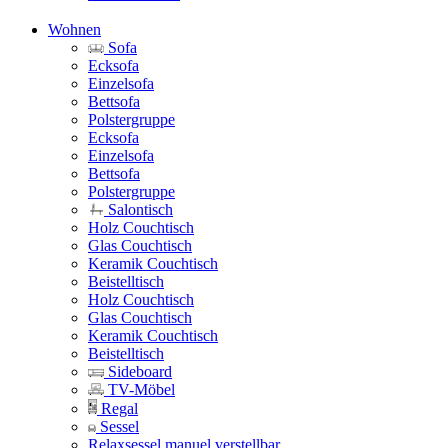
Wohnen
Sofa
Ecksofa
Einzelsofa
Bettsofa
Polstergruppe
Ecksofa
Einzelsofa
Bettsofa
Polstergruppe
Salontisch
Holz Couchtisch
Glas Couchtisch
Keramik Couchtisch
Beistelltisch
Holz Couchtisch
Glas Couchtisch
Keramik Couchtisch
Beistelltisch
Sideboard
TV-Möbel
Regal
Sessel
Relaxsessel manuel verstellbar