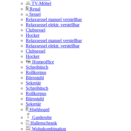
TV-Möbel
Regal
Sessel
Relaxsessel manuel verstellbar
Relaxsessel elektr. verstellbar
Clubsessel
Hocker
Relaxsessel manuel verstellbar
Relaxsessel elektr. verstellbar
Clubsessel
Hocker
Homeoffice
Schreibtisch
Rollkorpus
Bürostuhl
Sekretär
Schreibtisch
Rollkorpus
Bürostuhl
Sekretär
Highboard
Garderobe
Hallenschrank
Wohnkombination