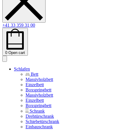
+41 33 359 31 00
0
Open cart
Schlafen
Bett
Massivholzbett
Einzelbett
Boxspringbett
Massivholzbett
Einzelbett
Boxspringbett
Schrank
Drehtürschrank
Schiebetürschrank
Einbauschrank