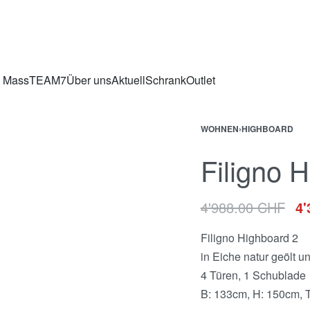
h Mass
TEAM7
Über uns
Aktuell
Schrank
Outlet
WOHNEN
›
HIGHBOARD
Filigno 
4'988.00
CHF
4'
Filigno Highboard 2
in Eiche natur geölt 
4 Türen, 1 Schublade
B: 133cm, H: 150cm, 