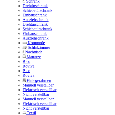
Schrank
Drehtürschrank
Schiebetürschrank
Einbauschrank
Ausziehschrank
Drehtürschrank
Schiebetürschrank
Einbauschrank
Ausziehschrank
Kommode
Schlafzimmer
Nachttisch
Matratze
Bico
Roviva
Bico
Roviva
Einlegerahmen
Manuell verstellbar
Elektrisch verstellbar
Nicht verstellbar
Manuell verstellbar
Elektrisch verstellbar
Nicht verstellbar
Textil