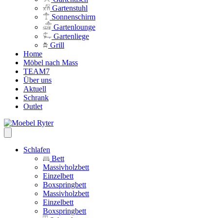
Gartenstuhl
Sonnenschirm
Gartenlounge
Gartenliege
Grill
Home
Möbel nach Mass
TEAM7
Über uns
Aktuell
Schrank
Outlet
Schlafen
Bett
Massivholzbett
Einzelbett
Boxspringbett
Massivholzbett
Einzelbett
Boxspringbett