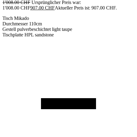
1'008.00
CHF
Ursprünglicher Preis war:
1'008.00 CHF
907.00
CHF
Aktueller Preis ist: 907.00 CHF.
Tisch Mikado
Durchmesser 110cm
Gestell pulverbeschichtet light taupe
Tischplatte HPL sandstone