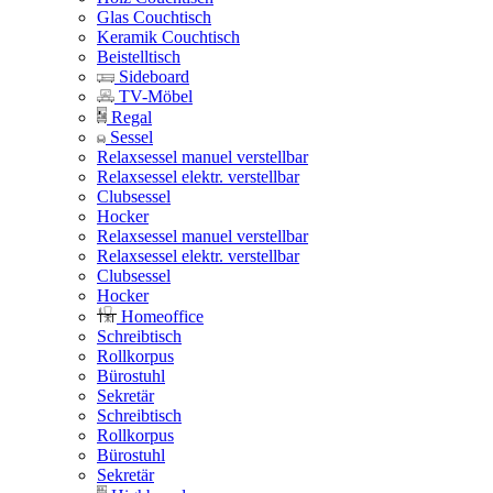
Glas Couchtisch
Keramik Couchtisch
Beistelltisch
Sideboard
TV-Möbel
Regal
Sessel
Relaxsessel manuel verstellbar
Relaxsessel elektr. verstellbar
Clubsessel
Hocker
Relaxsessel manuel verstellbar
Relaxsessel elektr. verstellbar
Clubsessel
Hocker
Homeoffice
Schreibtisch
Rollkorpus
Bürostuhl
Sekretär
Schreibtisch
Rollkorpus
Bürostuhl
Sekretär