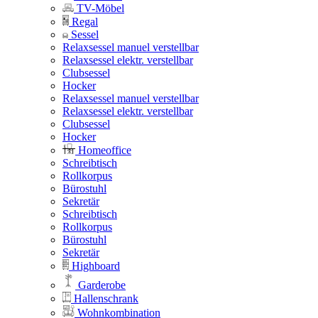
TV-Möbel
Regal
Sessel
Relaxsessel manuel verstellbar
Relaxsessel elektr. verstellbar
Clubsessel
Hocker
Relaxsessel manuel verstellbar
Relaxsessel elektr. verstellbar
Clubsessel
Hocker
Homeoffice
Schreibtisch
Rollkorpus
Bürostuhl
Sekretär
Schreibtisch
Rollkorpus
Bürostuhl
Sekretär
Highboard
Garderobe
Hallenschrank
Wohnkombination