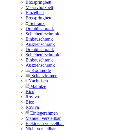
Boxspringbett
Massivholzbett
Einzelbett
Boxspringbett
Schrank
Drehtürschrank
Schiebetürschrank
Einbauschrank
Ausziehschrank
Drehtürschrank
Schiebetürschrank
Einbauschrank
Ausziehschrank
Kommode
Schlafzimmer
Nachttisch
Matratze
Bico
Roviva
Bico
Roviva
Einlegerahmen
Manuell verstellbar
Elektrisch verstellbar
Nicht verstellbar