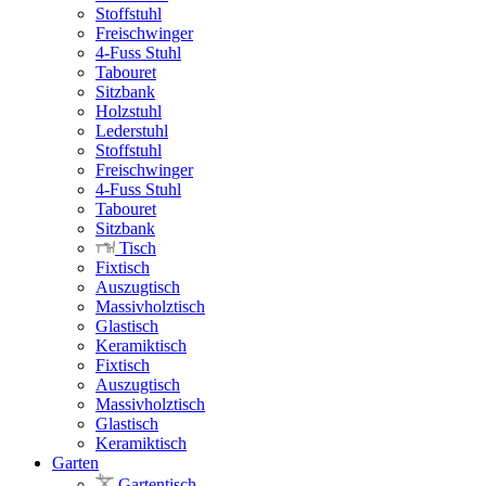
Stoffstuhl
Freischwinger
4-Fuss Stuhl
Tabouret
Sitzbank
Holzstuhl
Lederstuhl
Stoffstuhl
Freischwinger
4-Fuss Stuhl
Tabouret
Sitzbank
Tisch
Fixtisch
Auszugtisch
Massivholztisch
Glastisch
Keramiktisch
Fixtisch
Auszugtisch
Massivholztisch
Glastisch
Keramiktisch
Garten
Gartentisch