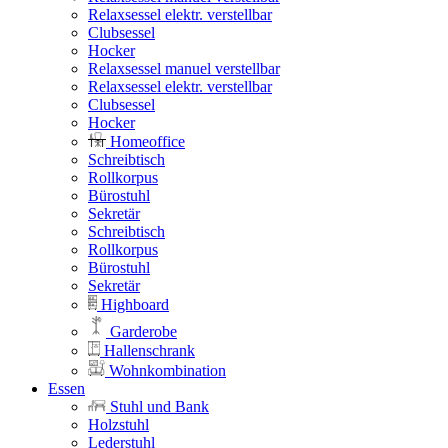
Relaxsessel elektr. verstellbar
Clubsessel
Hocker
Relaxsessel manuel verstellbar
Relaxsessel elektr. verstellbar
Clubsessel
Hocker
Homeoffice
Schreibtisch
Rollkorpus
Bürostuhl
Sekretär
Schreibtisch
Rollkorpus
Bürostuhl
Sekretär
Highboard
Garderobe
Hallenschrank
Wohnkombination
Essen
Stuhl und Bank
Holzstuhl
Lederstuhl