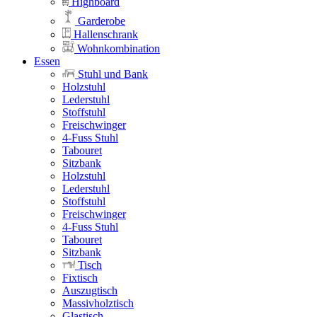
Highboard
Garderobe
Hallenschrank
Wohnkombination
Essen
Stuhl und Bank
Holzstuhl
Lederstuhl
Stoffstuhl
Freischwinger
4-Fuss Stuhl
Tabouret
Sitzbank
Holzstuhl
Lederstuhl
Stoffstuhl
Freischwinger
4-Fuss Stuhl
Tabouret
Sitzbank
Tisch
Fixtisch
Auszugtisch
Massivholztisch
Glastisch