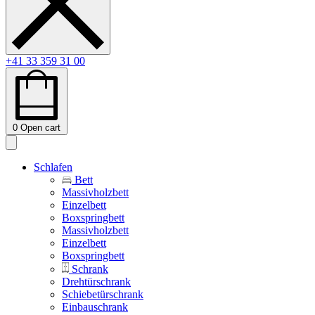
+41 33 359 31 00
0
Open cart
Schlafen
Bett
Massivholzbett
Einzelbett
Boxspringbett
Massivholzbett
Einzelbett
Boxspringbett
Schrank
Drehtürschrank
Schiebetürschrank
Einbauschrank