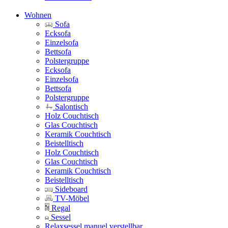
Wohnen
Sofa
Ecksofa
Einzelsofa
Bettsofa
Polstergruppe
Ecksofa
Einzelsofa
Bettsofa
Polstergruppe
Salontisch
Holz Couchtisch
Glas Couchtisch
Keramik Couchtisch
Beistelltisch
Holz Couchtisch
Glas Couchtisch
Keramik Couchtisch
Beistelltisch
Sideboard
TV-Möbel
Regal
Sessel
Relaxsessel manuel verstellbar