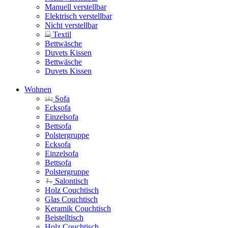
Manuell verstellbar
Elektrisch verstellbar
Nicht verstellbar
Textil
Bettwäsche
Duvets Kissen
Bettwäsche
Duvets Kissen
Wohnen
Sofa
Ecksofa
Einzelsofa
Bettsofa
Polstergruppe
Ecksofa
Einzelsofa
Bettsofa
Polstergruppe
Salontisch
Holz Couchtisch
Glas Couchtisch
Keramik Couchtisch
Beistelltisch
Holz Couchtisch