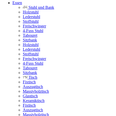
Essen
Stuhl und Bank
Holzstuhl
Lederstuhl
Stoffstuhl
Freischwinger
4-Fuss Stuhl
Tabouret
Sitzbank
Holzstuhl
Lederstuhl
Stoffstuhl
Freischwinger
4-Fuss Stuhl
Tabouret
Sitzbank
Tisch
Fixtisch
Auszugtisch
Massivholztisch
Glastisch
Keramiktisch
Fixtisch
Auszugtisch
Massivholztisch