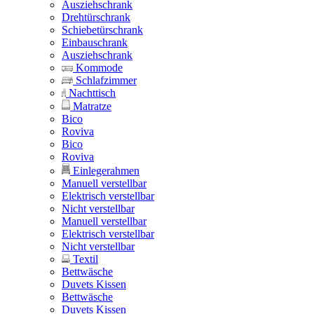
Ausziehschrank
Drehtürschrank
Schiebetürschrank
Einbauschrank
Ausziehschrank
Kommode
Schlafzimmer
Nachttisch
Matratze
Bico
Roviva
Bico
Roviva
Einlegerahmen
Manuell verstellbar
Elektrisch verstellbar
Nicht verstellbar
Manuell verstellbar
Elektrisch verstellbar
Nicht verstellbar
Textil
Bettwäsche
Duvets Kissen
Bettwäsche
Duvets Kissen