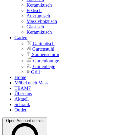
Keramiktisch
Fixtisch
Auszugtisch
Massivholztisch
Glastisch
Keramiktisch
Garten
Gartentisch
Gartenstuhl
Sonnenschirm
Gartenlounge
Gartenliege
Grill
Home
Möbel nach Mass
TEAM7
Über uns
Aktuell
Schrank
Outlet
Open Account details