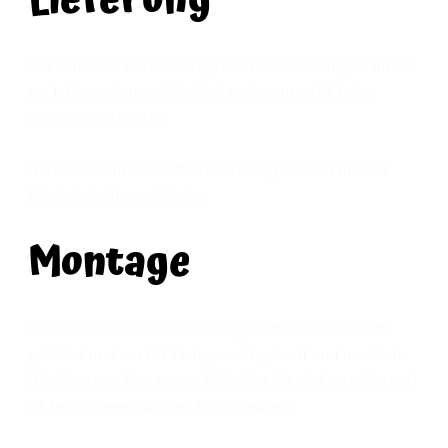
Lieferung
Mit dem Kauf bei Möbel Ryter ist die Lieferung zu Ihnen
nach Hause immer inkludiert und verursacht keine
zusätzlichen Kosten.
Natürlich können Sie Ihre Bestellung auch in unserer
Filiale in Seftigen abholen.
Montage
Unsere Möbel werden von ausgebildeten Schreinern
geliefert und vor Ort fachgerecht gebaut und montiert.
Die Montage Ihrer neuen Möbel ist für sie kostenlos und
ist Teil unseres Rundum Sorglospakets.