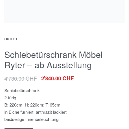
OUTLET
Schiebetürschrank Möbel
Ryter – ab Ausstellung
4'730.00
CHF
2'840.00
CHF
Schiebetürschrank
2-türig
B: 220cm; H: 220cm; T: 65cm
in Eiche furniert, anthrazit lackiert
beidseitige Innenbeleuchtung