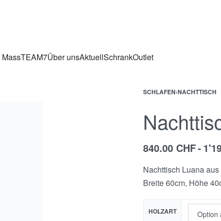
h Mass
TEAM7
Über uns
Aktuell
Schrank
Outlet
SCHLAFEN
›
NACHTTISCH
Nachttis
840.00
CHF
1'1
Nachttisch Luana aus 
Breite 60cm, Höhe 40
HOLZART