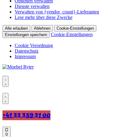
Optionen verwalten
Dienste verwalten
Verwalten von {vendor_count}-Lieferanten
Lese mehr über diese Zwecke
Alle erlauben
Ablehnen
Cookie-Einstellungen
Cookie-Einstellungen
Einstellungen speichern
Cookie Verordnung
Datenschutz
Impressum
Skip
to
content
Search
open
Open
Account
details
+41 33 359 31 00
Open
0