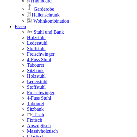
Highboard
Garderobe
Hallenschrank
Wohnkombination
Essen
Stuhl und Bank
Holzstuhl
Lederstuhl
Stoffstuhl
Freischwinger
4-Fuss Stuhl
Tabouret
Sitzbank
Holzstuhl
Lederstuhl
Stoffstuhl
Freischwinger
4-Fuss Stuhl
Tabouret
Sitzbank
Tisch
Fixtisch
Auszugtisch
Massivholztisch
Glastisch