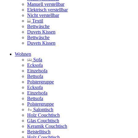
Manuell verstellbar
Elektrisch verstellbar
Nicht verstellbar
Textil
Bettwäsche
Duvets Kissen
Bettwäsche
Duvets Kissen
Wohnen
Sofa
Ecksofa
Einzelsofa
Bettsofa
Polstergruppe
Ecksofa
Einzelsofa
Bettsofa
Polstergruppe
Salontisch
Holz Couchtisch
Glas Couchtisch
Keramik Couchtisch
Beistelltisch
Holz Couchtisch