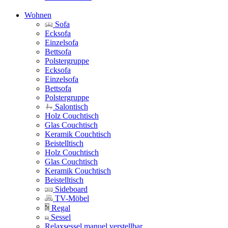
Wohnen
Sofa
Ecksofa
Einzelsofa
Bettsofa
Polstergruppe
Ecksofa
Einzelsofa
Bettsofa
Polstergruppe
Salontisch
Holz Couchtisch
Glas Couchtisch
Keramik Couchtisch
Beistelltisch
Holz Couchtisch
Glas Couchtisch
Keramik Couchtisch
Beistelltisch
Sideboard
TV-Möbel
Regal
Sessel
Relaxsessel manuel verstellbar