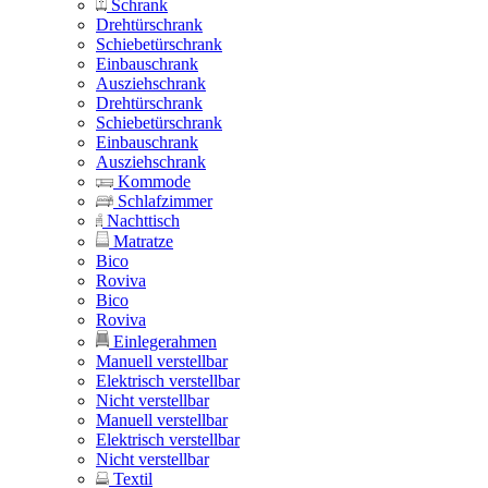
Schrank
Drehtürschrank
Schiebetürschrank
Einbauschrank
Ausziehschrank
Drehtürschrank
Schiebetürschrank
Einbauschrank
Ausziehschrank
Kommode
Schlafzimmer
Nachttisch
Matratze
Bico
Roviva
Bico
Roviva
Einlegerahmen
Manuell verstellbar
Elektrisch verstellbar
Nicht verstellbar
Manuell verstellbar
Elektrisch verstellbar
Nicht verstellbar
Textil