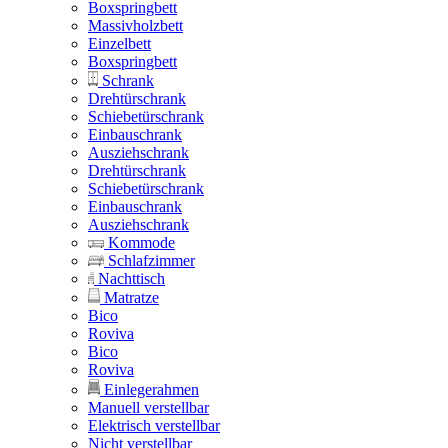
Boxspringbett
Massivholzbett
Einzelbett
Boxspringbett
Schrank
Drehtürschrank
Schiebetürschrank
Einbauschrank
Ausziehschrank
Drehtürschrank
Schiebetürschrank
Einbauschrank
Ausziehschrank
Kommode
Schlafzimmer
Nachttisch
Matratze
Bico
Roviva
Bico
Roviva
Einlegerahmen
Manuell verstellbar
Elektrisch verstellbar
Nicht verstellbar