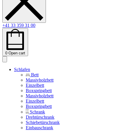
+41 33 359 31 00
0
Open cart
Schlafen
Bett
Massivholzbett
Einzelbett
Boxspringbett
Massivholzbett
Einzelbett
Boxspringbett
Schrank
Drehtürschrank
Schiebetürschrank
Einbauschrank