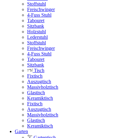
Stoffstuhl
Freischwinger
4-Fuss Stuhl
Tabouret
Sitzbank
Holzstuhl
Lederstuhl
Stoffstuhl
Freischwinger
4-Fuss Stuhl
Tabouret
Sitzbank
Tisch
Fixtisch
Auszugtisch
Massivholztisch
Glastisch
Keramiktisch
Fixtisch
Auszugtisch
Massivholztisch
Glastisch
Keramiktisch
Garten
Gartentisch