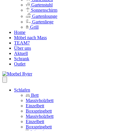
Gartenstuhl
Sonnenschirm
Gartenlounge
Gartenliege
Grill
Home
Möbel nach Mass
TEAM7
Über uns
Aktuell
Schrank
Outlet
Schlafen
Bett
Massivholzbett
Einzelbett
Boxspringbett
Massivholzbett
Einzelbett
Boxspringbett