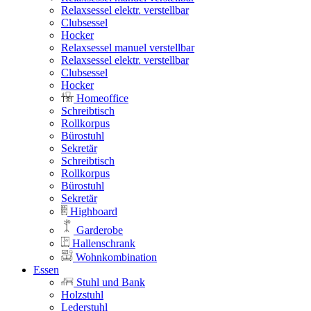
Relaxsessel elektr. verstellbar
Clubsessel
Hocker
Relaxsessel manuel verstellbar
Relaxsessel elektr. verstellbar
Clubsessel
Hocker
Homeoffice
Schreibtisch
Rollkorpus
Bürostuhl
Sekretär
Schreibtisch
Rollkorpus
Bürostuhl
Sekretär
Highboard
Garderobe
Hallenschrank
Wohnkombination
Essen
Stuhl und Bank
Holzstuhl
Lederstuhl