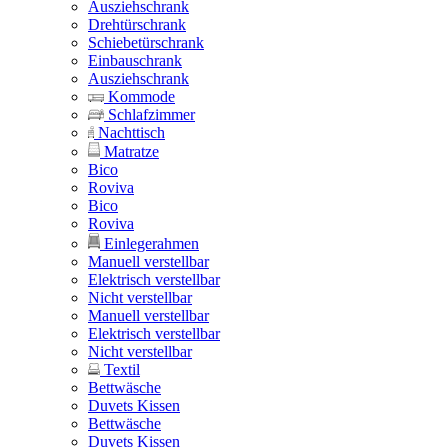
Ausziehschrank
Drehtürschrank
Schiebetürschrank
Einbauschrank
Ausziehschrank
Kommode
Schlafzimmer
Nachttisch
Matratze
Bico
Roviva
Bico
Roviva
Einlegerahmen
Manuell verstellbar
Elektrisch verstellbar
Nicht verstellbar
Manuell verstellbar
Elektrisch verstellbar
Nicht verstellbar
Textil
Bettwäsche
Duvets Kissen
Bettwäsche
Duvets Kissen