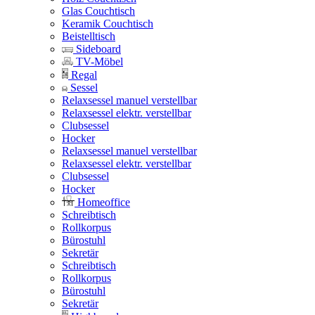
Glas Couchtisch
Keramik Couchtisch
Beistelltisch
Sideboard
TV-Möbel
Regal
Sessel
Relaxsessel manuel verstellbar
Relaxsessel elektr. verstellbar
Clubsessel
Hocker
Relaxsessel manuel verstellbar
Relaxsessel elektr. verstellbar
Clubsessel
Hocker
Homeoffice
Schreibtisch
Rollkorpus
Bürostuhl
Sekretär
Schreibtisch
Rollkorpus
Bürostuhl
Sekretär