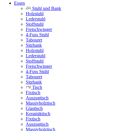
Essen
Stuhl und Bank
Holzstuhl
Lederstuhl
Stoffstuhl
Freischwinger
4-Fuss Stuhl
Tabouret
Sitzbank
Holzstuhl
Lederstuhl
Stoffstuhl
Freischwinger
4-Fuss Stuhl
Tabouret
Sitzbank
Tisch
Fixtisch
Auszugtisch
Massivholztisch
Glastisch
Keramiktisch
Fixtisch
Auszugtisch
Massivholztisch