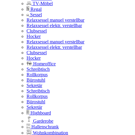
TV-Möbel
Regal
Sessel
Relaxsessel manuel verstellbar
Relaxsessel elektr. verstellbar
Clubsessel
Hocker
Relaxsessel manuel verstellbar
Relaxsessel elektr. verstellbar
Clubsessel
Hocker
Homeoffice
Schreibtisch
Rollkorpus
Bürostuhl
Sekretär
Schreibtisch
Rollkorpus
Bürostuhl
Sekretär
Highboard
Garderobe
Hallenschrank
Wohnkombination