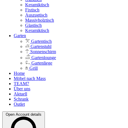
Keramiktisch
Fixtisch
Auszugtisch
Massivholztisch
Glastisch
Keramiktisch
Garten
Gartentisch
Gartenstuhl
Sonnenschirm
Gartenlounge
Gartenliege
Grill
Home
Möbel nach Mass
TEAM7
Über uns
Aktuell
Schrank
Outlet
Open Account details