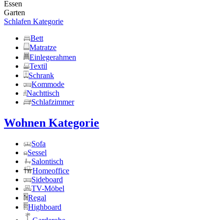
Essen
Garten
Schlafen Kategorie
Bett
Matratze
Einlegerahmen
Textil
Schrank
Kommode
Nachttisch
Schlafzimmer
Wohnen Kategorie
Sofa
Sessel
Salontisch
Homeoffice
Sideboard
TV-Möbel
Regal
Highboard