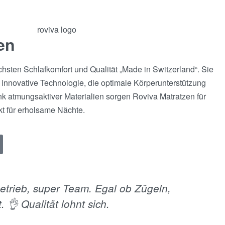
en
hsten Schlafkomfort und Qualität „Made in Switzerland“. Sie
 innovative Technologie, die optimale Körperunterstützung
nk atmungsaktiver Materialien sorgen Roviva Matratzen für
ekt für erholsame Nächte.
etrieb, super Team. Egal ob Zügeln,
He
 👌 Qualität lohnt sich.
Be
we