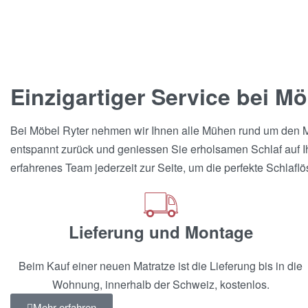
Matratze VitaClass –
Bico
Matratze ClimaLuxe –
Bico
1'476.00
CHF
4'464.00
CHF
1'881.00
CHF
5'688.00
CHF
Einzigartiger Service bei Mö
Bei Möbel Ryter nehmen wir Ihnen alle Mühen rund um den Matr
entspannt zurück und geniessen Sie erholsamen Schlaf auf Ihre
erfahrenes Team jederzeit zur Seite, um die perfekte Schlaflö
Lieferung und Montage
Beim Kauf einer neuen Matratze ist die Lieferung bis in die
Wohnung, innerhalb der Schweiz, kostenlos.
Mehr erfahren