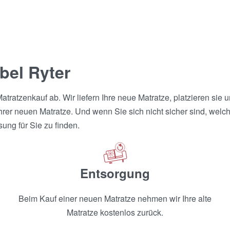
Matratze dream-away air
Matratze Rovimoon –
space – Roviva
Roviva
1'751.00
CHF
4'624.00
CHF
1'071.00
CHF
2'826.00
CHF
bel Ryter
atzenkauf ab. Wir liefern Ihre neue Matratze, platzieren sie un
r neuen Matratze. Und wenn Sie sich nicht sicher sind, welche M
sung für Sie zu finden.
Entsorgung
Beim Kauf einer neuen Matratze nehmen wir Ihre alte
Matratze kostenlos zurück.