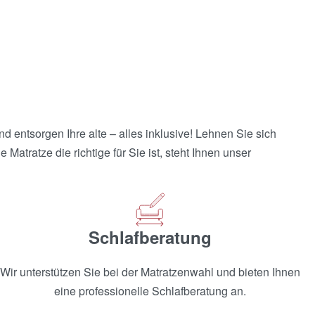
Matratze ClimaFine –
Bico
2'376.00
CHF
7'182.00
CHF
d entsorgen Ihre alte – alles inklusive! Lehnen Sie sich
atratze die richtige für Sie ist, steht Ihnen unser
Schlafberatung
Wir unterstützen Sie bei der Matratzenwahl und bieten Ihnen
eine professionelle Schlafberatung an.