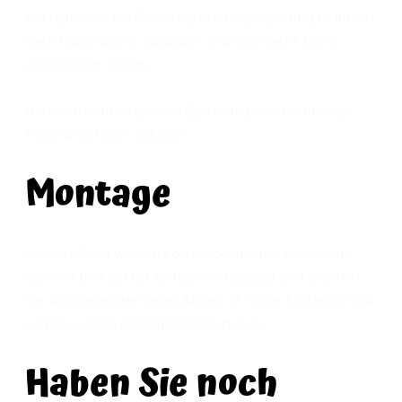
Mit dem Kauf bei Möbel Ryter ist die Lieferung zu Ihnen
nach Hause immer inkludiert und verursacht keine
zusätzlichen Kosten.
Natürlich können Sie Ihre Bestellung auch in unserer
Filiale in Seftigen abholen.
Montage
Unsere Möbel werden von ausgebildeten Schreinern
geliefert und vor Ort fachgerecht gebaut und montiert.
Die Montage Ihrer neuen Möbel ist für sie kostenlos und
ist Teil unseres Rundum Sorglospakets.
Haben Sie noch