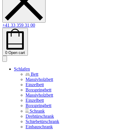
+41 33 359 31 00
0
Open cart
Schlafen
Bett
Massivholzbett
Einzelbett
Boxspringbett
Massivholzbett
Einzelbett
Boxspringbett
Schrank
Drehtürschrank
Schiebetürschrank
Einbauschrank