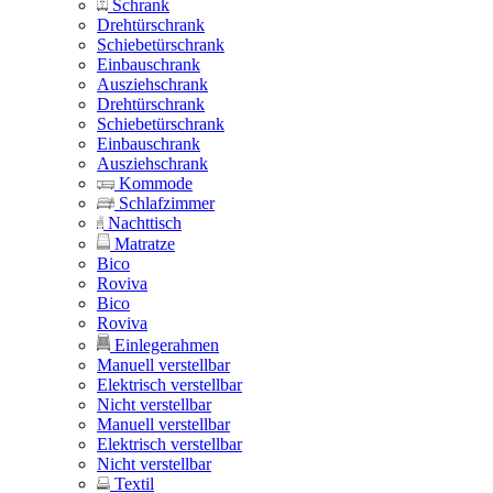
Schrank
Drehtürschrank
Schiebetürschrank
Einbauschrank
Ausziehschrank
Drehtürschrank
Schiebetürschrank
Einbauschrank
Ausziehschrank
Kommode
Schlafzimmer
Nachttisch
Matratze
Bico
Roviva
Bico
Roviva
Einlegerahmen
Manuell verstellbar
Elektrisch verstellbar
Nicht verstellbar
Manuell verstellbar
Elektrisch verstellbar
Nicht verstellbar
Textil