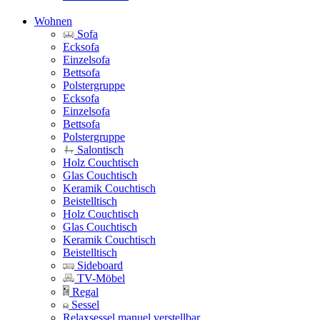
Wohnen
Sofa
Ecksofa
Einzelsofa
Bettsofa
Polstergruppe
Ecksofa
Einzelsofa
Bettsofa
Polstergruppe
Salontisch
Holz Couchtisch
Glas Couchtisch
Keramik Couchtisch
Beistelltisch
Holz Couchtisch
Glas Couchtisch
Keramik Couchtisch
Beistelltisch
Sideboard
TV-Möbel
Regal
Sessel
Relaxsessel manuel verstellbar