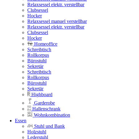
Relaxsessel elektr. verstellbar
Clubsessel
Hocker
Relaxsessel manuel verstellbar
Relaxsessel elektr. verstellbar
Clubsessel
Hocker
Homeoffice
Schreibtisch
Rollkorpus
Bürostuhl
Sekretär
Schreibtisch
Rollkorpus
Bürostuhl
Sekretär
Highboard
Garderobe
Hallenschrank
Wohnkombination
Essen
Stuhl und Bank
Holzstuhl
Lederstuhl