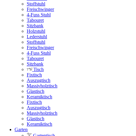
Stoffstuhl
Freischwinger
4-Fuss Stuhl
Tabouret
Sitzbank
Holzstuhl
Lederstuhl
Stoffstuhl
Freischwinger
4-Fuss Stuhl
Tabouret
Sitzbank
Tisch
Fixtisch
Auszugtisch
Massivholztisch
Glastisch
Keramiktisch
Fixtisch
Auszugtisch
Massivholztisch
Glastisch
Keramiktisch
Garten
Gartentisch