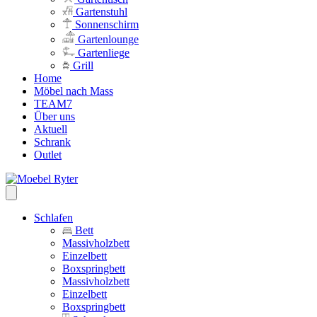
Gartenstuhl
Sonnenschirm
Gartenlounge
Gartenliege
Grill
Home
Möbel nach Mass
TEAM7
Über uns
Aktuell
Schrank
Outlet
Schlafen
Bett
Massivholzbett
Einzelbett
Boxspringbett
Massivholzbett
Einzelbett
Boxspringbett