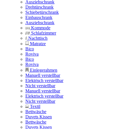
Ausziehschrank
Drehtürschrank
Schiebetürschrank
Einbauschrank
Ausziehschrank
Kommode
Schlafzimmer
Nachttisch
Matratze
Bico
Roviva
Bico
Roviva
Einlegerahmen
Manuell verstellbar
Elektrisch verstellbar
Nicht verstellbar
Manuell verstellbar
Elektrisch verstellbar
Nicht verstellbar
Textil
Bettwäsche
Duvets Kissen
Bettwäsche
Duvets Kissen