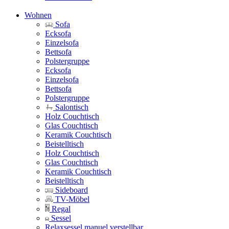
Wohnen
Sofa
Ecksofa
Einzelsofa
Bettsofa
Polstergruppe
Ecksofa
Einzelsofa
Bettsofa
Polstergruppe
Salontisch
Holz Couchtisch
Glas Couchtisch
Keramik Couchtisch
Beistelltisch
Holz Couchtisch
Glas Couchtisch
Keramik Couchtisch
Beistelltisch
Sideboard
TV-Möbel
Regal
Sessel
Relaxsessel manuel verstellbar