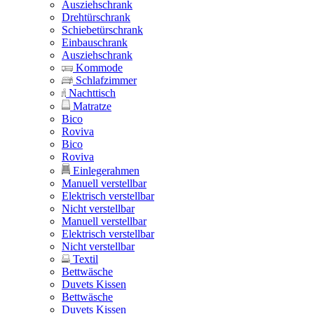
Ausziehschrank
Drehtürschrank
Schiebetürschrank
Einbauschrank
Ausziehschrank
Kommode
Schlafzimmer
Nachttisch
Matratze
Bico
Roviva
Bico
Roviva
Einlegerahmen
Manuell verstellbar
Elektrisch verstellbar
Nicht verstellbar
Manuell verstellbar
Elektrisch verstellbar
Nicht verstellbar
Textil
Bettwäsche
Duvets Kissen
Bettwäsche
Duvets Kissen