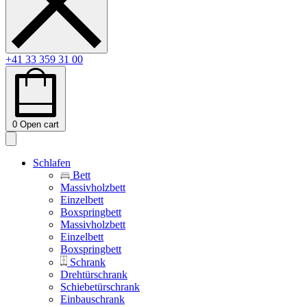
+41 33 359 31 00
0
Open cart
Schlafen
Bett
Massivholzbett
Einzelbett
Boxspringbett
Massivholzbett
Einzelbett
Boxspringbett
Schrank
Drehtürschrank
Schiebetürschrank
Einbauschrank