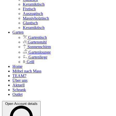
Keramiktisch
Fixtisch
Auszugtisch
Massivholztisch
Glastisch
Keramiktisch
Garten
Gartentisch
Gartenstuhl
Sonnenschirm
Gartenlounge
Gartenliege
Grill
Home
Möbel nach Mass
TEAM7
Über uns
Aktuell
Schrank
Outlet
Open Account details