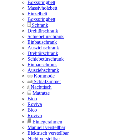
Boxspringbett
Massivholzbett
Einzelbett
Boxspringbett
Schrank
Drehtürschrank
Schiebetürschrank
Einbauschrank
Ausziehschrank
Drehtürschrank
Schiebetürschrank
Einbauschrank
Ausziehschrank
Kommode
Schlafzimmer
Nachttisch
Matratze
Bico
Roviva
Bico
Roviva
Einlegerahmen
Manuell verstellbar
Elektrisch verstellbar
Nicht verstellbar