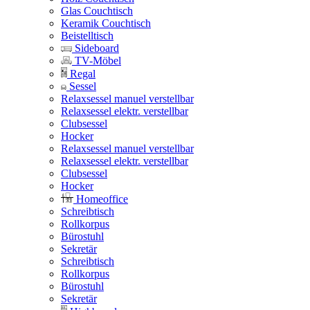
Glas Couchtisch
Keramik Couchtisch
Beistelltisch
Sideboard
TV-Möbel
Regal
Sessel
Relaxsessel manuel verstellbar
Relaxsessel elektr. verstellbar
Clubsessel
Hocker
Relaxsessel manuel verstellbar
Relaxsessel elektr. verstellbar
Clubsessel
Hocker
Homeoffice
Schreibtisch
Rollkorpus
Bürostuhl
Sekretär
Schreibtisch
Rollkorpus
Bürostuhl
Sekretär