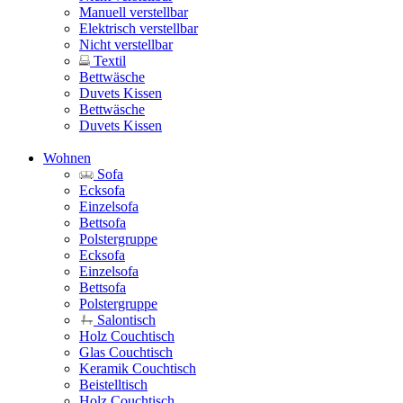
Manuell verstellbar
Elektrisch verstellbar
Nicht verstellbar
Textil
Bettwäsche
Duvets Kissen
Bettwäsche
Duvets Kissen
Wohnen
Sofa
Ecksofa
Einzelsofa
Bettsofa
Polstergruppe
Ecksofa
Einzelsofa
Bettsofa
Polstergruppe
Salontisch
Holz Couchtisch
Glas Couchtisch
Keramik Couchtisch
Beistelltisch
Holz Couchtisch