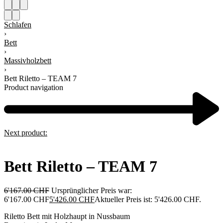
Schlafen
›
Bett
›
Massivholzbett
›
Bett Riletto – TEAM 7
Product navigation
Next product:
Bett Riletto – TEAM 7
6'167.00
CHF
Ursprünglicher Preis war:
6'167.00 CHF
5'426.00
CHF
Aktueller Preis ist: 5'426.00 CHF.
Riletto Bett mit Holzhaupt in Nussbaum