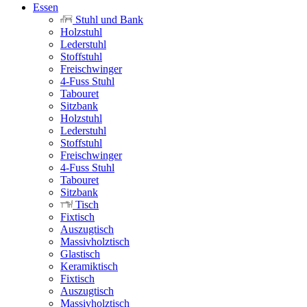
Essen
Stuhl und Bank
Holzstuhl
Lederstuhl
Stoffstuhl
Freischwinger
4-Fuss Stuhl
Tabouret
Sitzbank
Holzstuhl
Lederstuhl
Stoffstuhl
Freischwinger
4-Fuss Stuhl
Tabouret
Sitzbank
Tisch
Fixtisch
Auszugtisch
Massivholztisch
Glastisch
Keramiktisch
Fixtisch
Auszugtisch
Massivholztisch