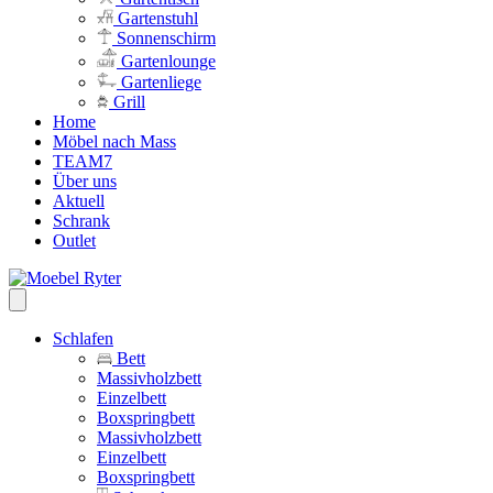
Gartenstuhl
Sonnenschirm
Gartenlounge
Gartenliege
Grill
Home
Möbel nach Mass
TEAM7
Über uns
Aktuell
Schrank
Outlet
Schlafen
Bett
Massivholzbett
Einzelbett
Boxspringbett
Massivholzbett
Einzelbett
Boxspringbett