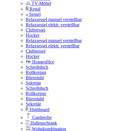
TV-Möbel
Regal
Sessel
Relaxsessel manuel verstellbar
Relaxsessel elektr. verstellbar
Clubsessel
Hocker
Relaxsessel manuel verstellbar
Relaxsessel elektr. verstellbar
Clubsessel
Hocker
Homeoffice
Schreibtisch
Rollkorpus
Bürostuhl
Sekretär
Schreibtisch
Rollkorpus
Bürostuhl
Sekretär
Highboard
Garderobe
Hallenschrank
Wohnkombination