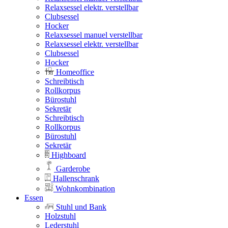
Relaxsessel elektr. verstellbar
Clubsessel
Hocker
Relaxsessel manuel verstellbar
Relaxsessel elektr. verstellbar
Clubsessel
Hocker
Homeoffice
Schreibtisch
Rollkorpus
Bürostuhl
Sekretär
Schreibtisch
Rollkorpus
Bürostuhl
Sekretär
Highboard
Garderobe
Hallenschrank
Wohnkombination
Essen
Stuhl und Bank
Holzstuhl
Lederstuhl