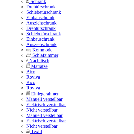
Schrank
Drehtürschrank
Schiebetürschrank
Einbauschrank
Ausziehschrank
Drehtürschrank
Schiebetürschrank
Einbauschrank
Ausziehschrank
Kommode
Schlafzimmer
Nachttisch
Matratze
Bico
Roviva
Bico
Roviva
Einlegerahmen
Manuell verstellbar
Elektrisch verstellbar
Nicht verstellbar
Manuell verstellbar
Elektrisch verstellbar
Nicht verstellbar
Textil