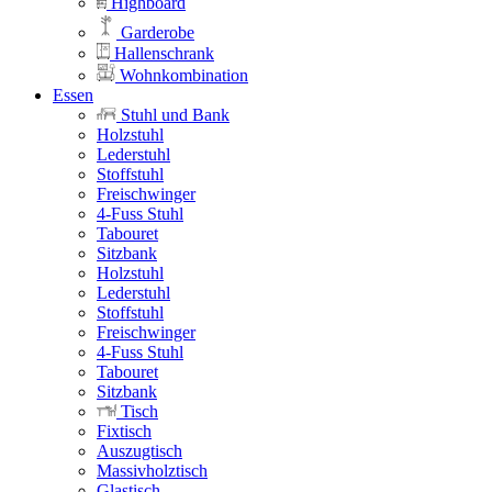
Highboard
Garderobe
Hallenschrank
Wohnkombination
Essen
Stuhl und Bank
Holzstuhl
Lederstuhl
Stoffstuhl
Freischwinger
4-Fuss Stuhl
Tabouret
Sitzbank
Holzstuhl
Lederstuhl
Stoffstuhl
Freischwinger
4-Fuss Stuhl
Tabouret
Sitzbank
Tisch
Fixtisch
Auszugtisch
Massivholztisch
Glastisch