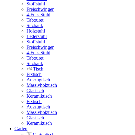
Stoffstuhl
Freischwinger
4-Fuss Stuhl
Tabouret
Sitzbank
Holzstuhl
Lederstuhl
Stoffstuhl
Freischwinger
4-Fuss Stuhl
Tabouret
Sitzbank
Tisch
Fixtisch
Auszugtisch
Massivholztisch
Glastisch
Keramiktisch
Fixtisch
Auszugtisch
Massivholztisch
Glastisch
Keramiktisch
Garten
Gartentisch