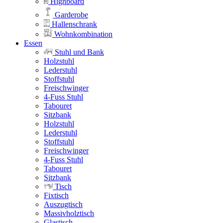
Highboard
Garderobe
Hallenschrank
Wohnkombination
Essen
Stuhl und Bank
Holzstuhl
Lederstuhl
Stoffstuhl
Freischwinger
4-Fuss Stuhl
Tabouret
Sitzbank
Holzstuhl
Lederstuhl
Stoffstuhl
Freischwinger
4-Fuss Stuhl
Tabouret
Sitzbank
Tisch
Fixtisch
Auszugtisch
Massivholztisch
Glastisch