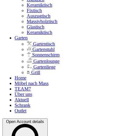
Keramiktisch
Fixtisch
Auszugtisch
Massivholztisch
Glastisch
Keramiktisch
Garten
Gartentisch
Gartenstuhl
Sonnenschirm
Gartenlounge
Gartenliege
Grill
Home
Möbel nach Mass
TEAM7
Über uns
Aktuell
Schrank
Outlet
Open Account details