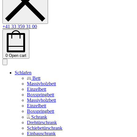
+41 33 359 31 00
0
Open cart
Schlafen
Bett
Massivholzbett
Einzelbett
Boxspringbett
Massivholzbett
Einzelbett
Boxspringbett
Schrank
Drehtürschrank
Schiebetürschrank
Einbauschrank