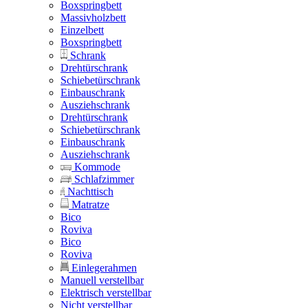
Boxspringbett
Massivholzbett
Einzelbett
Boxspringbett
Schrank
Drehtürschrank
Schiebetürschrank
Einbauschrank
Ausziehschrank
Drehtürschrank
Schiebetürschrank
Einbauschrank
Ausziehschrank
Kommode
Schlafzimmer
Nachttisch
Matratze
Bico
Roviva
Bico
Roviva
Einlegerahmen
Manuell verstellbar
Elektrisch verstellbar
Nicht verstellbar