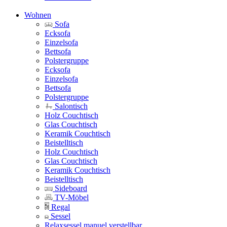
Wohnen
Sofa
Ecksofa
Einzelsofa
Bettsofa
Polstergruppe
Ecksofa
Einzelsofa
Bettsofa
Polstergruppe
Salontisch
Holz Couchtisch
Glas Couchtisch
Keramik Couchtisch
Beistelltisch
Holz Couchtisch
Glas Couchtisch
Keramik Couchtisch
Beistelltisch
Sideboard
TV-Möbel
Regal
Sessel
Relaxsessel manuel verstellbar