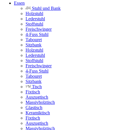
Essen
Stuhl und Bank
Holzstuhl
Lederstuhl
Stoffstuhl
Freischwinger
4-Fuss Stuhl
Tabouret
Sitzbank
Holzstuhl
Lederstuhl
Stoffstuhl
Freischwinger
4-Fuss Stuhl
Tabouret
Sitzbank
Tisch
Fixtisch
Auszugtisch
Massivholztisch
Glastisch
Keramiktisch
Fixtisch
Auszugtisch
Massivholztisch