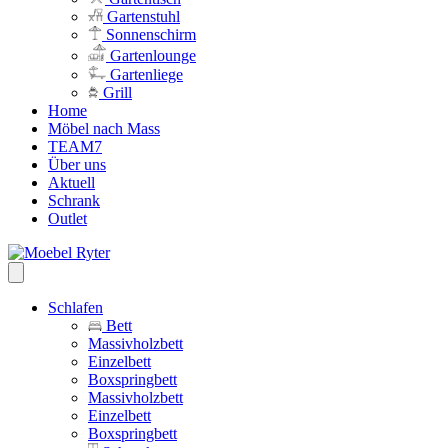
Gartenstuhl
Sonnenschirm
Gartenlounge
Gartenliege
Grill
Home
Möbel nach Mass
TEAM7
Über uns
Aktuell
Schrank
Outlet
Schlafen
Bett
Massivholzbett
Einzelbett
Boxspringbett
Massivholzbett
Einzelbett
Boxspringbett