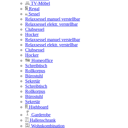
TV-Möbel
Regal
Sessel
Relaxsessel manuel verstellbar
Relaxsessel elektr. verstellbar
Clubsessel
Hocker
Relaxsessel manuel verstellbar
Relaxsessel elektr. verstellbar
Clubsessel
Hocker
Homeoffice
Schreibtisch
Rollkorpus
Bürostuhl
Sekretär
Schreibtisch
Rollkorpus
Bürostuhl
Sekretär
Highboard
Garderobe
Hallenschrank
Wohnkombination