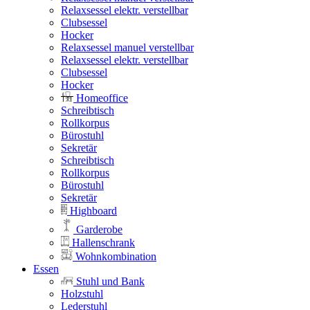
Relaxsessel elektr. verstellbar
Clubsessel
Hocker
Relaxsessel manuel verstellbar
Relaxsessel elektr. verstellbar
Clubsessel
Hocker
Homeoffice
Schreibtisch
Rollkorpus
Bürostuhl
Sekretär
Schreibtisch
Rollkorpus
Bürostuhl
Sekretär
Highboard
Garderobe
Hallenschrank
Wohnkombination
Essen
Stuhl und Bank
Holzstuhl
Lederstuhl