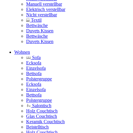
Manuell verstellbar
Elektrisch verstellbar
Nicht verstellbar
Textil
Bettwäsche
Duvets Kissen
Bettwäsche
Duvets Kissen
Wohnen
Sofa
Ecksofa
Einzelsofa
Bettsofa
Polstergruppe
Ecksofa
Einzelsofa
Bettsofa
Polstergruppe
Salontisch
Holz Couchtisch
Glas Couchtisch
Keramik Couchtisch
Beistelltisch
Holz Couchtisch