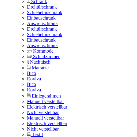
Schrank
Drehtürschrank
Schiebetürschrank
Einbauschrank
Ausziehschrank
Drehtürschrank
Schiebetürschrank
Einbauschrank
Ausziehschrank
Kommode
Schlafzimmer
Nachttisch
Matratze
Bico
Roviva
Bico
Roviva
Einlegerahmen
Manuell verstellbar
Elektrisch verstellbar
Nicht verstellbar
Manuell verstellbar
Elektrisch verstellbar
Nicht verstellbar
Textil