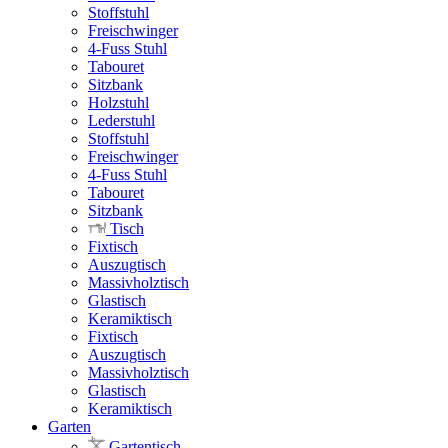
Stoffstuhl
Freischwinger
4-Fuss Stuhl
Tabouret
Sitzbank
Holzstuhl
Lederstuhl
Stoffstuhl
Freischwinger
4-Fuss Stuhl
Tabouret
Sitzbank
Tisch
Fixtisch
Auszugtisch
Massivholztisch
Glastisch
Keramiktisch
Fixtisch
Auszugtisch
Massivholztisch
Glastisch
Keramiktisch
Garten
Gartentisch