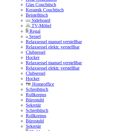
Glas Couchtisch
Keramik Couchtisch
Beistelltisch
Sideboard
TV-Möbel
Regal
Sessel
Relaxsessel manuel verstellbar
Relaxsessel elektr. verstellbar
Clubsessel
Hocker
Relaxsessel manuel verstellbar
Relaxsessel elektr. verstellbar
Clubsessel
Hocker
Homeoffice
Schreibtisch
Rollkorpus
Bürostuhl
Sekretär
Schreibtisch
Rollkorpus
Bürostuhl
Sekretär