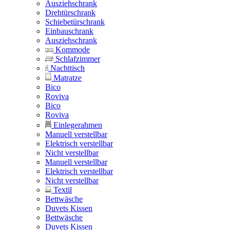
Ausziehschrank
Drehtürschrank
Schiebetürschrank
Einbauschrank
Ausziehschrank
Kommode
Schlafzimmer
Nachttisch
Matratze
Bico
Roviva
Bico
Roviva
Einlegerahmen
Manuell verstellbar
Elektrisch verstellbar
Nicht verstellbar
Manuell verstellbar
Elektrisch verstellbar
Nicht verstellbar
Textil
Bettwäsche
Duvets Kissen
Bettwäsche
Duvets Kissen