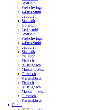
Stoffstuhl
Freischwinger
4-Fuss Stuhl
Tabouret
Sitzbank
Holzstuhl
Lederstuhl
Stoffstuhl
Freischwinger
4-Fuss Stuhl
Tabouret
Sitzbank
Tisch
Fixtisch
Auszugtisch
Massivholztisch
Glastisch
Keramiktisch
Fixtisch
Auszugtisch
Massivholztisch
Glastisch
Keramiktisch
Garten
Gartentisch