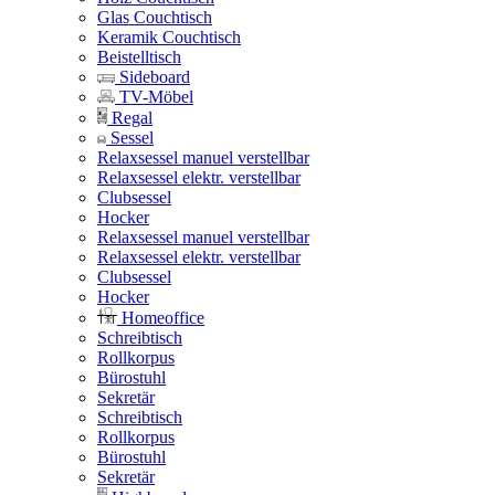
Glas Couchtisch
Keramik Couchtisch
Beistelltisch
Sideboard
TV-Möbel
Regal
Sessel
Relaxsessel manuel verstellbar
Relaxsessel elektr. verstellbar
Clubsessel
Hocker
Relaxsessel manuel verstellbar
Relaxsessel elektr. verstellbar
Clubsessel
Hocker
Homeoffice
Schreibtisch
Rollkorpus
Bürostuhl
Sekretär
Schreibtisch
Rollkorpus
Bürostuhl
Sekretär