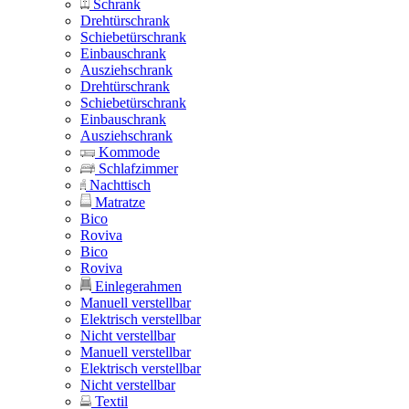
Schrank
Drehtürschrank
Schiebetürschrank
Einbauschrank
Ausziehschrank
Drehtürschrank
Schiebetürschrank
Einbauschrank
Ausziehschrank
Kommode
Schlafzimmer
Nachttisch
Matratze
Bico
Roviva
Bico
Roviva
Einlegerahmen
Manuell verstellbar
Elektrisch verstellbar
Nicht verstellbar
Manuell verstellbar
Elektrisch verstellbar
Nicht verstellbar
Textil