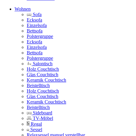
Wohnen
Sofa
Ecksofa
Einzelsofa
Bettsofa
Polstergruppe
Ecksofa
Einzelsofa
Bettsofa
Polstergruppe
Salontisch
Holz Couchtisch
Glas Couchtisch
Keramik Couchtisch
Beistelltisch
Holz Couchtisch
Glas Couchtisch
Keramik Couchtisch
Beistelltisch
Sideboard
TV-Möbel
Regal
Sessel
Relaxsessel manuel verstellbar