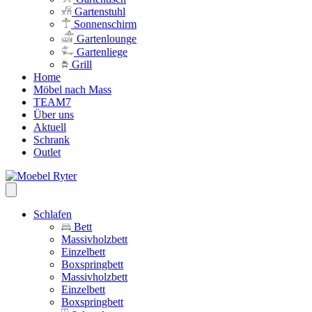
Gartenstuhl
Sonnenschirm
Gartenlounge
Gartenliege
Grill
Home
Möbel nach Mass
TEAM7
Über uns
Aktuell
Schrank
Outlet
Schlafen
Bett
Massivholzbett
Einzelbett
Boxspringbett
Massivholzbett
Einzelbett
Boxspringbett