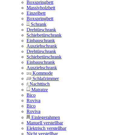
Boxspringbett
Massivholzbett
Einzelbett
Boxspringbett
Schrank
Drehtürschrank
Schiebetürschrank
Einbauschrank
Ausziehschrank
Drehtürschrank
Schiebetürschrank
Einbauschrank
Ausziehschrank
Kommode
Schlafzimmer
Nachttisch
Matratze
Bico
Roviva
Bico
Roviva
Einlegerahmen
Manuell verstellbar
Elektrisch verstellbar
Nicht verstellbar