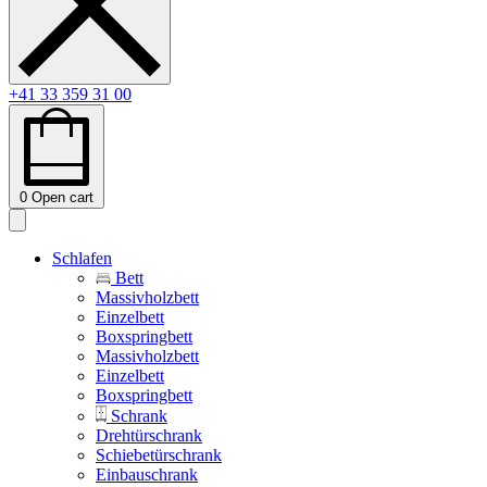
+41 33 359 31 00
0
Open cart
Schlafen
Bett
Massivholzbett
Einzelbett
Boxspringbett
Massivholzbett
Einzelbett
Boxspringbett
Schrank
Drehtürschrank
Schiebetürschrank
Einbauschrank