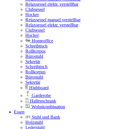
Relaxsessel elektr. verstellbar
Clubsessel
Hocker
Relaxsessel manuel verstellbar
Relaxsessel elektr. verstellbar
Clubsessel
Hocker
Homeoffice
Schreibtisch
Rollkorpus
Bürostuhl
Sekretär
Schreibtisch
Rollkorpus
Bürostuhl
Sekretär
Highboard
Garderobe
Hallenschrank
Wohnkombination
Essen
Stuhl und Bank
Holzstuhl
Lederstuhl