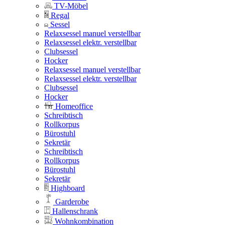
TV-Möbel
Regal
Sessel
Relaxsessel manuel verstellbar
Relaxsessel elektr. verstellbar
Clubsessel
Hocker
Relaxsessel manuel verstellbar
Relaxsessel elektr. verstellbar
Clubsessel
Hocker
Homeoffice
Schreibtisch
Rollkorpus
Bürostuhl
Sekretär
Schreibtisch
Rollkorpus
Bürostuhl
Sekretär
Highboard
Garderobe
Hallenschrank
Wohnkombination