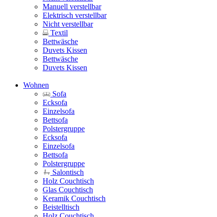
Manuell verstellbar
Elektrisch verstellbar
Nicht verstellbar
Textil
Bettwäsche
Duvets Kissen
Bettwäsche
Duvets Kissen
Wohnen
Sofa
Ecksofa
Einzelsofa
Bettsofa
Polstergruppe
Ecksofa
Einzelsofa
Bettsofa
Polstergruppe
Salontisch
Holz Couchtisch
Glas Couchtisch
Keramik Couchtisch
Beistelltisch
Holz Couchtisch