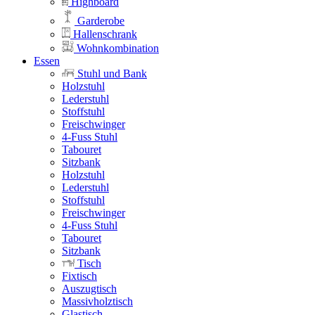
Highboard
Garderobe
Hallenschrank
Wohnkombination
Essen
Stuhl und Bank
Holzstuhl
Lederstuhl
Stoffstuhl
Freischwinger
4-Fuss Stuhl
Tabouret
Sitzbank
Holzstuhl
Lederstuhl
Stoffstuhl
Freischwinger
4-Fuss Stuhl
Tabouret
Sitzbank
Tisch
Fixtisch
Auszugtisch
Massivholztisch
Glastisch