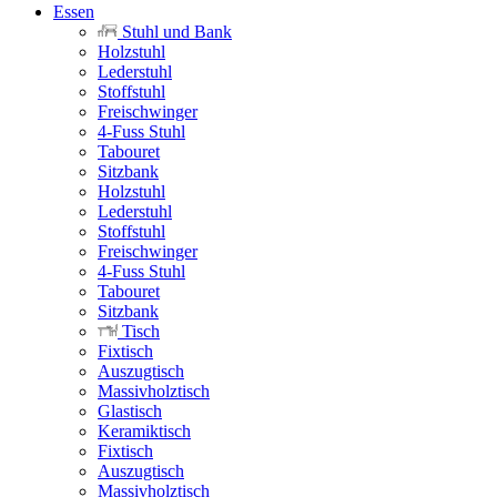
Essen
Stuhl und Bank
Holzstuhl
Lederstuhl
Stoffstuhl
Freischwinger
4-Fuss Stuhl
Tabouret
Sitzbank
Holzstuhl
Lederstuhl
Stoffstuhl
Freischwinger
4-Fuss Stuhl
Tabouret
Sitzbank
Tisch
Fixtisch
Auszugtisch
Massivholztisch
Glastisch
Keramiktisch
Fixtisch
Auszugtisch
Massivholztisch