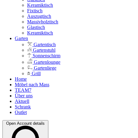
Keramiktisch
Fixtisch
Auszugtisch
Massivholztisch
Glastisch
Keramiktisch
Garten
Gartentisch
Gartenstuhl
Sonnenschirm
Gartenlounge
Gartenliege
Grill
Home
Möbel nach Mass
TEAM7
Über uns
Aktuell
Schrank
Outlet
Open Account details