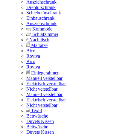
Ausziehschrank
Drehtürschrank
Schiebetürschrank
Einbauschrank
Ausziehschrank
Kommode
Schlafzimmer
Nachttisch
Matratze
Bico
Roviva
Bico
Roviva
Einlegerahmen
Manuell verstellbar
Elektrisch verstellbar
Nicht verstellbar
Manuell verstellbar
Elektrisch verstellbar
Nicht verstellbar
Textil
Bettwäsche
Duvets Kissen
Bettwäsche
Duvets Kissen